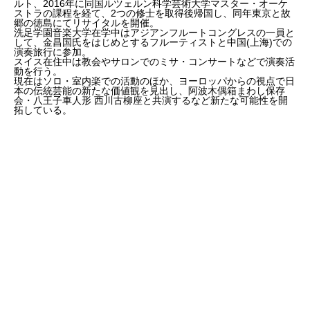
ルト、2016年に同国ルツェルン科学芸術大学マスター・オーケ
ストラの課程を経て、2つの修士を取得後帰国し、同年東京と故
郷の徳島にてリサイタルを開催。
洗足学園音楽大学在学中はアジアンフルートコングレスの一員と
して、金昌国氏をはじめとするフルーティストと中国(上海)での
演奏旅行に参加。
スイス在住中は教会やサロンでのミサ・コンサートなどで演奏活
動を行う。
現在はソロ・室内楽での活動のほか、ヨーロッパからの視点で日
本の伝統芸能の新たな価値観を見出し、阿波木偶箱まわし保存
会・八王子車人形 西川古柳座と共演するなど新たな可能性を開
拓している。