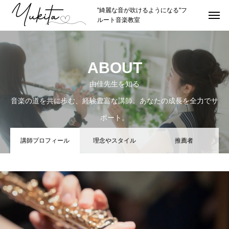
"綺麗な音が吹けるようになる"フ
ルート音楽教室
HOME
トップページ
ABOUT
ABOUT
講師紹介
由佳先生を知る
講師プロフィール
音楽の道を共に歩む、経験豊富な講師。あなたの成長を全力でサ
ポート。
理念やスタイル
講師プロフィール
理念やスタイル
推薦者
推薦者
LESSON
レッスン紹介
カリキュラムの詳細
レッスン形式