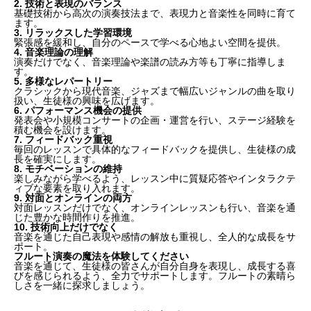
2. 技術と表現のバランス
基礎技術から高次の演奏技法まで、表現力と音楽性を同時に育て
ます。
3. リラックスした学習環境
緊張感を緩和し、自分のペースで学べる心地よい空間を提供。
4. 音楽理論の理解
演奏だけでなく、音楽理論や楽譜の読み方等も丁寧に指導しま
す。
5. 多様なレパートリー
クラシックから現代音楽、ジャズまで幅広いジャンルの曲を取り
扱い、生徒様の興味を広げます。
6. パフォーマンス機会の提供
発表会や小規模コンサートの企画・運営を行い、ステージ経験を
積む機会を設けます。
7. フィードバック重視
毎回のレッスンで具体的なフィードバックを提供し、生徒様の成
長を確実にします。
8. モチベーションの維持
楽しみながら学べるよう、レッスン中に質疑応答やインタラクテ
ィブな要素を取り入れます。
9. 対面とオンラインの両方
対面レッスンだけでなく、オンラインレッスンも行い、音楽を通
じた豊かな時間作りを推進。
10. 技術向上だけでなく
音楽を通じた自己表現や感情の解放も重視し、全人的な成長をサ
ポート。
フルート演奏の魔法を体験してください
音楽を通じて、生徒様の皆さんが自分自身を表現し、成長する喜
びを感じられるよう、全力でサポートします。フルートの素晴ら
しさを一緒に探求しましょう。