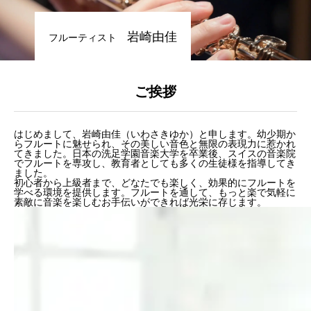
料金体系
岩崎由佳
フルーティスト
SCHOOL
教室紹介
ご挨拶
よくあるご質問（FAQ）
最新情報（お知らせ）
はじめまして、岩崎由佳（いわさきゆか）と申します。幼少期か
らフルートに魅せられ、その美しい音色と無限の表現力に惹かれ
てきました。日本の洗足学園音楽大学を卒業後、スイスの音楽院
アクセス情報
でフルートを専攻し、教育者としても多くの生徒様を指導してき
ました。
初心者から上級者まで、どなたでも楽しく、効果的にフルートを
学べる環境を提供します。フルートを通して、もっと楽で気軽に
サイトマップ
素敵に音楽を楽しむお手伝いができれば光栄に存じます。
GALLERY
演奏紹介
演奏動画
コンサート情報