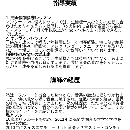
指導実績
1. 完全個別指導レッスン
マンツーマンの個人レッスンでは、生徒様一人ひとりの進捗に合
わせたカリキュラムを提供し、3ヶ月以内に全員が基礎的な楽曲
をマスター。6ヶ月で半数以上が中級レベルの曲を演奏できるま
でに成長。
2. オンラインレッスン
子供から成人まで幅広い年齢層に対する指導経験。特に脳と練習
法の関連性や、呼吸法、アレクサンダーテクニークなどを取り入
れた、本場ヨーロッパの指導法がご好評いただいております。
指導後のあなたの近未来
私の指導を受けることで、生徒様たちは技術だけでなく、音楽に
対する情熱や自信も育んでいます。共に音楽の喜びを分かち合い
ながら、成長を感じられる場を提供します。
講師の経歴
私は、フルートと出会った瞬間から、音楽の魔法に取りつかれま
した。幼少期から響く音色に魅了され、無数の舞台を踏み、世界
のあちこちで演奏してきました。私の経歴は、ただ単なる演奏活
動の記録ではなく、音楽への愛と情熱の軌跡です。以下に、その
旅のハイライトをご紹介します。
私とフルート
10歳よりフルートを始め、2011年に洗足学園音楽大学で学位を
取得後渡欧。
2013年にスイス国立チューリッヒ音楽大学マスター・コンチェ