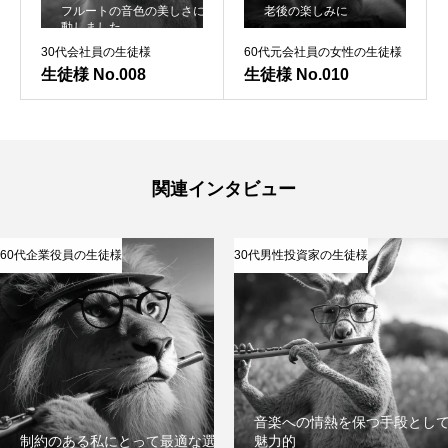
フルートの音色の美しさに感
老後の楽しみに
動しました
メディア掲載
30代会社員の生徒様
60代元会社員の女性の生徒様
生徒様 No.008
生徒様 No.010
SUPPORT
お客様サポート
お問い合わせ
個人情報保護方針
関連インタビュー
特定商取引法
60代企業役員の生徒様
30代男性投資家の生徒様
著作権
お問い合わせ
個人情報保護方針
特定商取引法
著作権
音楽への情熱を保つ手段とし
制約のある私にとって最適な選択
魅力的