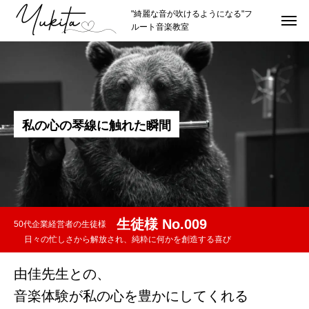
"綺麗な音が吹けるようになる"フ
ルート音楽教室
HOME
トップページ
ABOUT
講師紹介
私
の
心
の
琴
線
に
触
れ
た
瞬
間
講師プロフィール
理念やスタイル
推薦者
生徒様 No.009
50代企業経営者の生徒様
LESSON
レッスン紹介
日々の忙しさから解放され、純粋に何かを創造する喜び
カリキュラムの詳細
由佳先生との、
音楽体験が私の心を豊かにしてくれる
レッスン形式