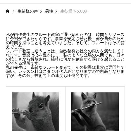
料金体系
生徒様の声
男性
生徒様 No.009
SCHOOL
教室紹介
私が由佳先生のフルート教室に通い始めたのは、時間とリソース
に余裕ができたからです。事業を安定させた後、何か自分のため
よくあるご質問（FAQ）
の時間を持つことを考えていました。そして、フルートはその答
えでした。
フルート教室に通うことは、自己啓発と社交の両方を満たしてく
最新情報（お知らせ）
れます。音楽は心を豊かにし、私のような立場の人間でも、日々
の忙しさから解放され、純粋に何かを創造する喜びを感じること
ができる場所です。
私の先生は、素敵なフルート奏者で、その指導は非常に専門的で
アクセス情報
深い。レッスン料はスタジオ代込みとなりますので割高となりま
すが、その分、技術向上の速度も圧倒的です。
サイトマップ
GALLERY
演奏紹介
演奏動画
コンサート情報