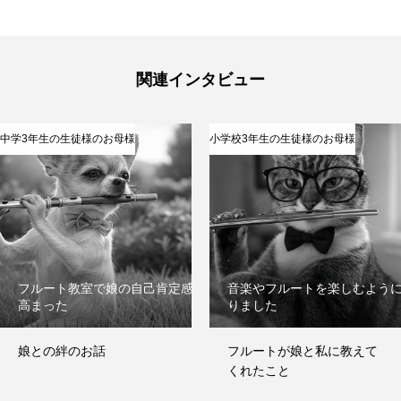
メディア掲載
SUPPORT
お客様サポート
関連インタビュー
お問い合わせ
中学3年生の生徒様のお母様
小学校3年生の生徒様のお母様
個人情報保護方針
特定商取引法
著作権
フルート教室で娘の自己肯定感が
音楽やフルートを楽しむよう
高まった
りました
お問い合わせ
個人情報保護方針
特定商取引法
著作権
娘との絆のお話
フルートが娘と私に教えて
くれたこと