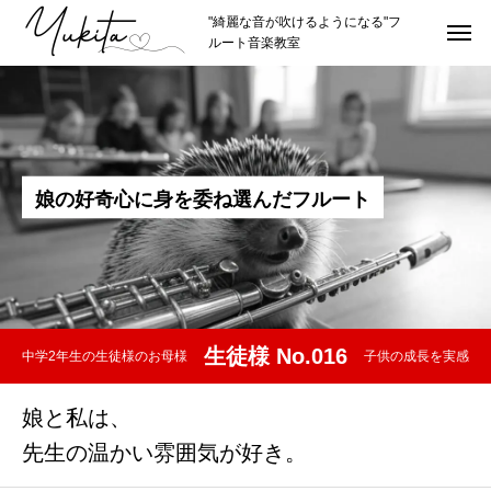
"綺麗な音が吹けるようになる"フ
ルート音楽教室
HOME
トップページ
ABOUT
講師紹介
娘
の
好
奇
心
に
身
を
委
ね
選
ん
だ
フ
ル
ー
ト
講師プロフィール
理念やスタイル
推薦者
生徒様 No.016
中学2年生の生徒様のお母様
子供の成長を実感
LESSON
レッスン紹介
娘と私は、
カリキュラムの詳細
先生の温かい雰囲気が好き。
レッスン形式