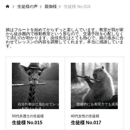
生徒様の声
親御様
生徒様 No.016
料金体系
SCHOOL
教室紹介
娘はフルートを始めてからずっと楽しんでいます。教室が我が家
から徒歩圏内で移動教室という形なので、交通手段を心配しなく
て済むのが助かります。由佳先生はとても熱心で、娘の進歩に合
よくあるご質問（FAQ）
わせてレッスンの内容を調整してくれます。本当に感謝していま
す。
最新情報（お知らせ）
アクセス情報
サイトマップ
GALLERY
演奏紹介
自分の都合に合わせてレッス
技術的にも表現力でも成長
ンを受けられる
演奏動画
50代弁護士の生徒様
40代女性の生徒様
生徒様 No.015
生徒様 No.017
コンサート情報