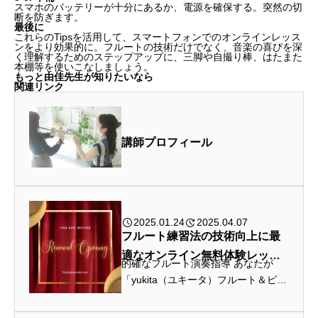
スマホのバッテリーが十分にあるか、電源を確保する。突然の切
断を防ぎます。
最後に
これらのTipsを活用して、スマートフォンでのオンラインレッス
ンをより効果的に。フルートの技術だけでなく、音楽の喜びを深
く理解するためのステップアップに、三脚や自撮り棒、はたまた
本棚等を使いこなしましょう。
もっと由佳先生が知りたいなら
関連リンク
講師プロフィール
2025.01.24
2025.04.07
フルート練習法の技術向上に最
適なオンライン無料体験レッス
的確なフルート演奏指導 あなたが
ン
「yukita（ユキータ）フルート＆ピッ
コロ音楽教室」のオンラインレッス
ンを受けると、どの様なメリットが