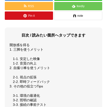
RSS
feedly
料金体系
Pin it
note
SCHOOL
教室紹介
よくあるご質問（FAQ）
目次 / 読みたい箇所へタップできます
最新情報（お知らせ）
開放感を得る
1. 三脚を使うメリット
アクセス情報
1-1. 安定した映像
1-2. 音質の向上
サイトマップ
2. 自撮り棒を使うメリット
2-1. 視点の拡張
GALLERY
演奏紹介
2-2. 即時フィードバック
3. その他の役立つTips
演奏動画
3-1. 環境の最適化
3-2. 照明の確認
コンサート情報
3-3. 接続の事前テスト