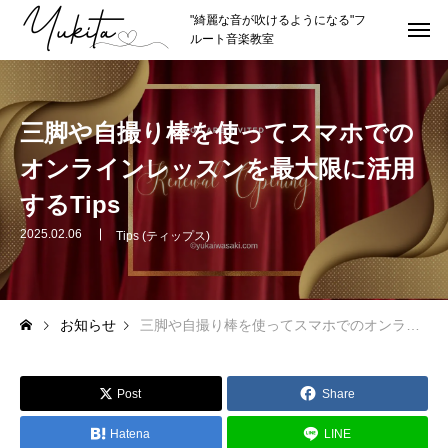
"綺麗な音が吹けるようになる"フ
ルート音楽教室
HOME
トップページ
三脚や自撮り棒を使ってスマホでの
ABOUT
講師紹介
オンラインレッスンを最大限に活用
講師プロフィール
するTips
理念やスタイル
2025.02.06
Tips (ティップス)
推薦者
お知らせ
三脚や自撮り棒を使ってスマホでのオンラインレッスンを最大限に活用するTips
LESSON
レッスン紹介
カリキュラムの詳細
Post
Share
レッスン形式
Hatena
LINE