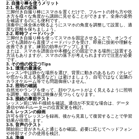
2. 自撮り棒を使うメリット
2-1. 視点の拡張
三脚付き自撮り棒にスマホを置くだけで、フルートの持ち方や吹
き方を様々な角度から講師に見せることができます。
全身の姿勢
を確認するのにも便利
です。
演奏中に体全体が映るようにスマホの角度を調整して設置し、適
度な距離を保ちましょう。
2-2. 即時フィードバック
三脚付き自撮り棒を使ってスマホを固定させることで、オンライ
ンでも講師から直接フィードバックを受け、
即座に技術や理解を
改善
できます。練習の効率がアップします。
または、スマホを譜面台や本棚などの固定できる場所に設置する
方法もありますが、スマホの落下が考えられますので注意が必要
です。
3. その他の役立つTips
3-1. 環境の最適化
レッスン中は静かな場所を選び、背景に動きのあるもの（テレビ
や窓から見える風景など）は避けましょう。自宅ではなく近隣の
カラオケルーム等でも問題御座いません。
3-2. 照明の確認
自然光やランプを使って、顔やフルートがよく見えるように照明
を調整。暗い場所は映像が見づらくなります。
3-3. 接続の事前テスト
レッスン前にWi-Fi接続を確認。通信が不安定な場合は、データ
通信やWi-Fiルーターの位置変更を検討。
3-4. レッスンの録画
許可を得てレッスンを録画。後から見直して復習することで学習
効果が倍増します。
3-5. 音声のテスト
開始前に音がきちんと通じるか確認。必要に応じてヘッドフォン
や外部マイクの使用を検討。
3-6. 準備