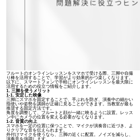
フルートのオンラインレッスンをスマホで受ける際、三脚や自撮
り棒を活用することで、学習がより効果的かつ楽しくなります。
以下に、スマートフォンで手軽にオンラインレッスンを最大限に
活用するための役立つ情報をご紹介します。
1. 三脚を使うメリット
1-1. 安定した映像
三脚にスマホを固定することで、手ぶれを防ぎ、演奏中の細かい
指使いや姿勢を講師が正確に見ることができます。
当教室が最も
推奨する固定方法
です。
角度を調整して、フルートと顔が一緒に映るように設置。レッス
ン中にカメラの位置を変える必要がなくなります。
1-2. 音質の向上
スマホを一定の位置に保つことで、マイクが演奏音に近づき、よ
りクリアな音を伝えられます。
外付けマイクを使うなら、三脚の近くに配置。ノイズを減らし、
演奏音を強調します。