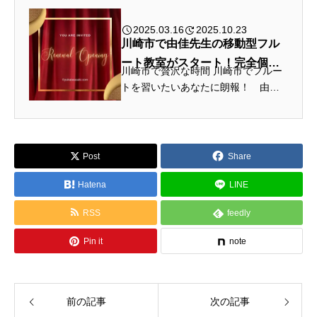
あるでしょうか？ ここには、あな
たのレベル、目標、興味に合わせた...
2025.03.16
2025.10.23
川崎市で由佳先生の移動型フル
ート教室がスタート！完全個別
川崎市で贅沢な時間 川崎市でフルー
指導をあなたのもとへ
トを習いたいあなたに朗報！ 由佳
先生の移動型教室が、あなたの「近
くのフルート教室」になる新しいレ
ッスンが始まりました。世界基準の
音色が、あなたの近くに。由佳先...
Post
Share
Hatena
LINE
RSS
feedly
Pin it
note
前の記事
次の記事