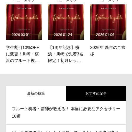
ース
ース
ース
2026.03.01
2026.01.24
2026.01.06
学生割引10%OFF
【1周年記念】横
2026年 新年のご挨
に変更！川崎・横
浜・川崎で先着3名
拶
浜のフルート教室
限定！初月レッス
で学生証提示で即
ン料50%OFFキャ
適用
ンペーン
最新の執筆
おすすめ記事
フルート奏者・講師が教える！ 本当に必要なアクセサリー
10選