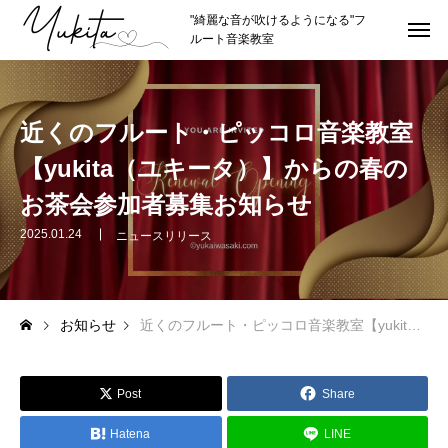
"綺麗な音が吹けるようになる"フ
ルート音楽教室
HOME
トップページ
近くのフルート・ピッコロ音楽教室
ABOUT
講師紹介
【yukita（ユキータ）】からの春の
講師プロフィール
お茶会参加者募集お知らせ
理念やスタイル
2025.01.24
ニュースリリース
推薦者
お知らせ
近くのフルート・ピッコロ音楽教室【yukita（ユキータ）】からの春のお茶会参加者募集お知らせ
LESSON
レッスン紹介
カリキュラムの詳細
Post
Share
レッスン形式
Hatena
LINE