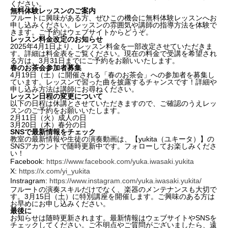
ください。
無料体験レッスンのご案内
フルートに興味がある方、ぜひこの機会に無料体験レッスンへお
申し込みください。レッスンの雰囲気や講師の指導方法を体験で
きます。ご予約はウェブサイトからどうぞ。
レッスン料金改定のお知らせ
2025年4月1日より、レッスン料金を一部改定させていただきま
す。詳細は料金表をご覧ください。現在の料金で受講を希望され
る方は、3月31日までにご予約をお願いいたします。
春のお茶会参加者募集
4月19日（土）に開催される「春のお茶会」への参加者を募集し
ています。レッスンで習った曲を披露するチャンスです！詳細や
申し込み方法は講師にお尋ねください。
レッスン日程の変更について
以下の日程は休講とさせていただきますので、ご確認のうえレッ
スンのご予約をお願いいたします。
2月11日（火）成人の日
3月20日（木）春分の日
SNSで最新情報をチェック
教室の最新情報や生徒の演奏動画は、
【yukita（ユキータ）】の
SNSアカウントで随時更新中
です。フォローしてお楽しみくださ
い！
Facebook:
https://www.facebook.com/yuka.iwasaki.yukita
X:
https://x.com/yi_yukita
Instragram:
https://www.instagram.com/yuka.iwasaki.yukita/
フルートの演奏スキルだけでなく、楽器のメンテナンスも大切で
す。3月15日（土）に特別講座を開催します。ご興味のある方は
お早めにお申し込みください。
最後に
お知らせは随時更新されます。最新情報はウェブサイトやSNSを
チェックしてください。ご不明点やご質問がございましたら、遠