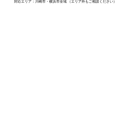
対応エリア：川崎市・横浜市全域 （エリア外もご相談ください）