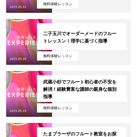
無料体験レッスン
2025.05.31
料金体系
SCHOOL
教室紹介
二子玉川でオーダーメードのフルー
トレッスン！理学に基づく指導
よくあるご質問（FAQ）
最新情報（お知らせ）
無料体験レッスン
2025.05.28
アクセス情報
武蔵小杉でフルート初心者の不安を
サイトマップ
解消！経験豊富な講師の親身な個別
指導
GALLERY
演奏紹介
無料体験レッスン
2025.05.23
演奏動画
コンサート情報
たまプラーザのフルート教室をお探