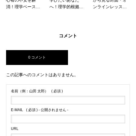
学びたいあなた
から見る対面・オ
仕込みのフルート
へ！理学的根拠に
ンラインレッスン
レッスン！個別指
基づいた個別レッ
の長所・短所
導であなたの才能
スン
を開花
コメント
0 コメント
この記事へのコメントはありません。
名前（例：山田 太郎）
( 必須 )
E-MAIL
( 必須 ) - 公開されません -
URL