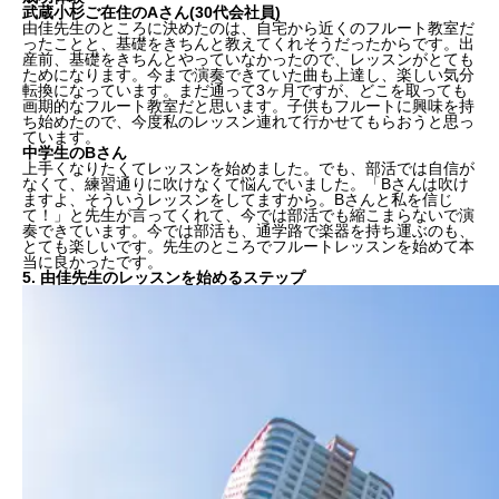
武蔵小杉ご在住のAさん(30代会社員)
由佳先生のところに決めたのは、自宅から近くのフルート教室だ
ったことと、基礎をきちんと教えてくれそうだったからです。出
産前、基礎をきちんとやっていなかったので、レッスンがとても
ためになります。今まで演奏できていた曲も上達し、楽しい気分
転換になっています。まだ通って3ヶ月ですが、どこを取っても
画期的なフルート教室だと思います。子供もフルートに興味を持
ち始めたので、今度私のレッスン連れて行かせてもらおうと思っ
ています。
中学生のBさん
上手くなりたくてレッスンを始めました。でも、部活では自信が
なくて、練習通りに吹けなくて悩んでいました。「Bさんは吹け
ますよ、そういうレッスンをしてますから。Bさんと私を信じ
て！」と先生が言ってくれて、今では部活でも縮こまらないで演
奏できています。今では部活も、通学路で楽器を持ち運ぶのも、
とても楽しいです。先生のところでフルートレッスンを始めて本
当に良かったです。
5. 由佳先生のレッスンを始めるステップ