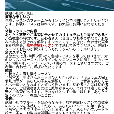
武蔵小杉駅・東口
簡単な申し込み
体験レッスンのフォームからオンラインでお問い合わせいただけ
ます。
体験レッスンは無料
です。お気軽にお問い合わせくださ
い。
体験レッスンの内容
あなたの
状態やご希望に合わせてカリキュラムをご提案できる
の
が当教室の特徴です。初心者さんは音出しや基本姿勢など、お悩
みのある方はそれを解決するレッスンを、あなたに合わせた完全
個別指導を、
無料体験レッスン
で体感してみてください。体験レ
ッスンでお悩みが解決する方もたくさんいらっしゃいます。
次のステップ
当教室では月2時間(2回)から定期レッスンを承っております。対
面レッスンコース・オンラインレッスンコースに加え、対面レッ
スン1回＋オンラインレッスン1回のコースもございますので、
ご
希望に合わせて
お選びいただけます。
結論
生徒さんに寄り添うレッスン
当教室の、生徒さんお一人おひとり合わせたカリキュラムの完全
個別指導が、あなたの不安を解消し、フルートと音楽を楽しく学
ぶお手伝いとなれますと嬉しく思います。初心者さんには初心者
さんの、ご経験者さんにはご経験者さんの、それぞれ違ったご不
安とご希望があります。それをひとつずつ掬い取れる、
あなたの
近くのフルート教室
がここに。
最後に
武蔵小杉でフルートを始めるなら今！無料体験レッスンで当教室
のレッスンを体感してください。あなたのフルートの第一歩を、
当教室が全力でサポートいたします。また、あなたがフルートを
始める不安・お悩みや質問をコメントでお教えください。