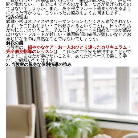
間が取れない」「自分にもできるのか不安」など
が挙げられるの
ではないでしょうか。また、ある程度フルート演奏ができるよう
になった方からも、こういったお悩みをよくお聞きします。
悩みの理由
武蔵小杉はオフィスやタワーマンションもたくさん建設されてい
ます。そこにお住まい・ご出勤されるということは、日々の生活
がお忙しいということ。そんな中、フルートを始める一歩が踏み
出せない・フルートが難しい・練習時間の確保が難しいなどとお
感じになるのは
自然
なことではないでしょうか。
解決の鍵
当教室の、
細やかなケア・お一人おひとり違ったカリキュラム・
完全個別指導のレッスン
は、これらのご不安を解消することがで
きます。あなたが学びたいことを、あなたのペースで楽しく学
び、ご継続いただけます。
2. 当教室の親身な個別指導の強み