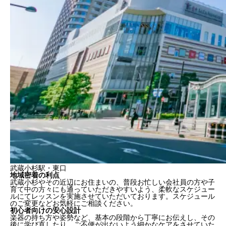
武蔵小杉駅・東口
地域密着の利点
武蔵小杉やその近辺にお住まいの、普段お忙しい会社員の方や子
育て中の方々にも通っていただきやすいよう、柔軟なスケジュー
ルにてレッスンを実施させていただいております。スケジュール
のご変更など
お気軽に
ご相談ください。
初心者向けの安心設計
楽器の持ち方や姿勢など、基本の段階から丁寧にお伝えし、その
後に学び直したり、ご不便が出ないよう細かなケアをさせていた