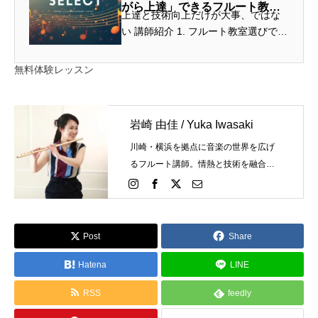
がら上達」できるフルート教室
上達と技術向上だけが大事、ではな
とは？
い 講師紹介 1. フルート教室選びで失
敗しやすいポイント フルート教室に
は様々なスタイル・重点を置いてい
無料体験レッスン
るポイント・レッスン方針などがあ
ります。例えば、技術指...
岩崎 由佳 / Yuka Iwasaki
川崎・横浜を拠点に音楽の世界を広げ
るフルート講師。情熱と技術を融合
し、個々の才能を最大限に引き出しま
す。あなたの演奏が輝く瞬間を、今か
ら一緒に創造しましょう。
Post
Share
Hatena
LINE
RSS
feedly