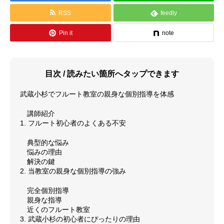
RSS
feedly
料金体系
Pin it
note
SCHOOL
教室紹介
よくあるご質問（FAQ）
目次 / 読みたい箇所へタップできます
最新情報（お知らせ）
武蔵小杉でフルート教室の親身な個別指導を体感
講師紹介
アクセス情報
1. フルート初心者のよくある不安
サイトマップ
典型的な悩み
悩みの理由
解決の鍵
GALLERY
演奏紹介
2. 当教室の親身な個別指導の強み
完全個別指導
演奏動画
親身な指導
近くのフルート教室
コンサート情報
3. 武蔵小杉の初心者にぴったりの理由