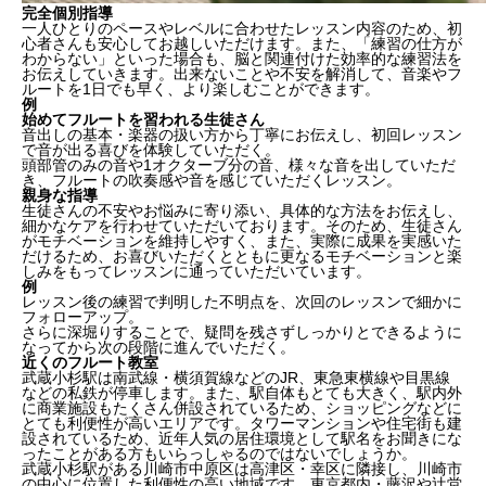
完全個別指導
一人ひとりのペースやレベルに合わせたレッスン内容のため、初
心者さんも安心してお越しいただけます。また、「練習の仕方が
わからない」といった場合も、脳と関連付けた効率的な練習法を
お伝えしていきます。
出来ないことや不安を解消
して、音楽やフ
ルートを1日でも早く、
より楽しむ
ことができます。
例
始めてフルートを習われる生徒さん
音出しの基本・楽器の扱い方から丁寧にお伝えし、初回レッスン
で音が出る喜びを体験していただく。
頭部管のみの音や1オクターブ分の音、様々な音を出していただ
き、フルートの吹奏感や音を感じていただくレッスン。
親身な指導
生徒さんの不安やお悩みに寄り添い、具体的な方法をお伝えし、
細かなケアを行わせていただいております。そのため、生徒さん
がモチベーションを維持しやすく、また、実際に成果を実感いた
だけるため、
お喜びいただくとともに更なるモチベーションと楽
しみをもってレッスンに通っていただいています。
例
レッスン後の練習で判明した不明点を、次回のレッスンで細かに
フォローアップ。
さらに深堀りすることで、疑問を残さずしっかりとできるように
なってから次の段階に進んでいただく。
近くのフルート教室
武蔵小杉駅は南武線・横須賀線などのJR、東急東横線や目黒線
などの私鉄が停車します。また、駅自体もとても大きく、駅内外
に商業施設もたくさん併設されているため、ショッピングなどに
とても
利便性が高いエリア
です。タワーマンションや住宅街も建
設されているため、近年人気の居住環境として駅名をお聞きにな
ったことがある方もいらっしゃるのではないでしょうか。
武蔵小杉駅がある川崎市中原区は高津区・幸区に隣接し、川崎市
の中心に位置した利便性の高い地域です。東京都内・藤沢や辻堂