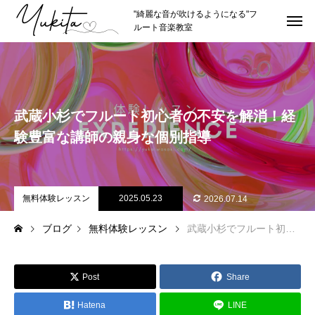
"綺麗な音が吹けるようになる"フ
ルート音楽教室
HOME
トップページ
ABOUT
講師紹介
武蔵小杉でフルート初心者の不安を解消！経
講師プロフィール
験豊富な講師の親身な個別指導
理念やスタイル
推薦者
無料体験レッスン
2025.05.23
2026.07.14
ブログ
無料体験レッスン
武蔵小杉でフルート初心者の不安を解消！経験豊富な講師の親身な個別指導
LESSON
レッスン紹介
カリキュラムの詳細
Post
Share
レッスン形式
Hatena
LINE