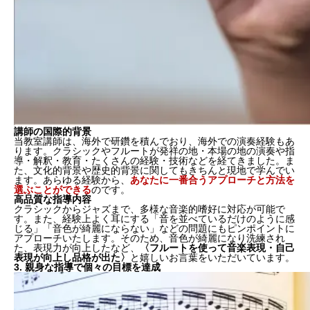
講師の国際的背景
当教室講師は、海外で研鑽を積んでおり、海外での演奏経験もあ
ります。クラシックやフルートが発祥の地・本場の地の演奏や指
導・解釈・教育・たくさんの経験・技術などを経てきました。ま
た、文化的背景や歴史的背景に関してもきちんと現地で学んでい
ます。あらゆる経験から、
あなたに一番合うアプローチと方法を
選ぶことができる
のです。
高品質な指導内容
クラシックからジャズまで、多様な音楽的嗜好に対応が可能で
す。また、経験上よく耳にする「音を並べているだけのように感
じる」「音色が綺麗にならない」などの問題にもピンポイントに
アプローチいたします。そのため、
音色が綺麗になり洗練され
た、表現力が向上したなど、
〈フルートを使って音楽表現・自己
表現が向上し品格が出た〉
と嬉しいお言葉をいただいています。
3. 親身な指導で個々の目標を達成