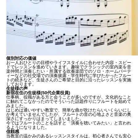
個別対応の価値
お一人おひとりの
目標やライフスタイルに合わせた内容・スピー
ド
でレッスンを進めていきます。趣味でクラシックの室内楽を音
楽仲間と演奏したい・所属する吹奏楽団でのソロ・ホームパーテ
ィーなどの社交場での演奏披露・学生時代に学びたかったフルー
トの続きなど、生徒さんの
ご希望と目的に沿った
レッスンを実施
しております。
生徒様の声
新宿在住の生徒様(50代企業役員)
仕事柄、役職がある方と会うことが多いのですが、文化的なこと
に触れてこなかったのでそういった話題作りにフルートを始めて
みました。
はじめは通いやすい教室で、簡単な曲が吹けたらいいくらいにし
か考えていませんでしたが、フルートの音の心地よさと音楽の奥
深さにすっかりはまってしまいました。
今ではフルートのことを話すと「演奏を聴いてみたい」と言われ
るようになりました。
信頼感
当教室の温かみのあるレッスンスタイルは、初心者さんでも安心