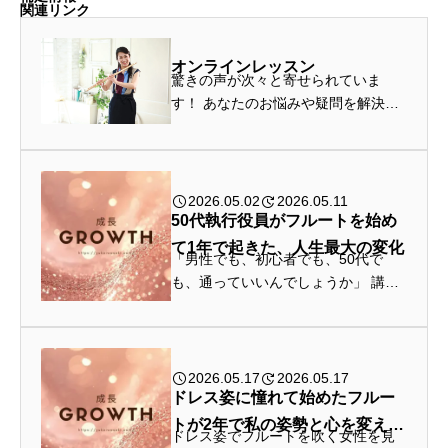
関連リンク
オンラインレッスン
驚きの声が次々と寄せられていま
す！ あなたのお悩みや疑問を解決し
てみませんか？ 入会金0円!! 無料体
験でお待ちしています！ フルートの
演奏技術、独学方法、姿勢や全身の
バランス、感情表現、あなたご自身...
2026.05.02
2026.05.11
50代執行役員がフルートを始め
て1年で起きた、人生最大の変化
「男性でも、初心者でも、50代で
も、通っていいんでしょうか」 講師
紹介 1. 体験レッスン前の状態——
「男性可」の教室が、見つからない
Cさんが初めてお問い合わせくださっ
た時のことを、今でもよく...
2026.05.17
2026.05.17
ドレス姿に憧れて始めたフルー
トが2年で私の姿勢と心を変えて
ドレス姿でフルートを吹く女性を見