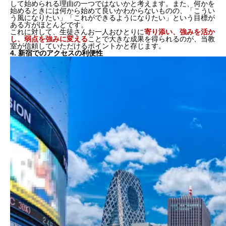
して始められる理由の一つではないかと考えます。また、何かを
始めるときには何から始めて良いかわからないものの、「こうい
う風になりたい」「これができるようになりたい」という目標が
ある方がほとんどです。
これに対して、生徒さんお一人おひとりに
寄り添い、
強みを活か
し、弱点を強みに変える
ことで大きな成果を得られるのが、当教
室が信頼していただけるポイントかと存じます。
4. 新宿でのアクセスの利便性