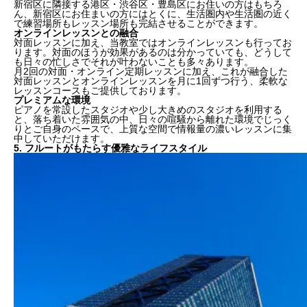
新宿区に隣接する港区・渋谷区・豊島区にお住いの方はもちろ
ん、新宿区にお住まいの方にはとくに、
生活圏内や生活圏の近く
で練習場所もレッスン場所も完結させることができます。
オンラインレッスンとの融合
対面レッスンに加え、当教室ではオンラインレッスンも行ってお
ります。対面のほうが効果があるのは分かっていても、どうして
も日々の忙しさでそれが叶わないことも多々あります。
月2回の対面・オンライン定期レッスンに加え、これが融合した
対面レッスンとオンラインレッスンを月に1回ずつ行う
、柔軟な
レッスンコースもご提供しております。
プレミアムな環境
ピアノを常設したスタジオや少し大きめのスタジオを利用する
と、落ち着いた雰囲気の中、日々の喧騒から離れた環境でじっく
りとご自身のペースで、上質な空間で情報量の濃いレッスンに集
中していただけます。
5. フルートがもたらす優雅なライフスタイル