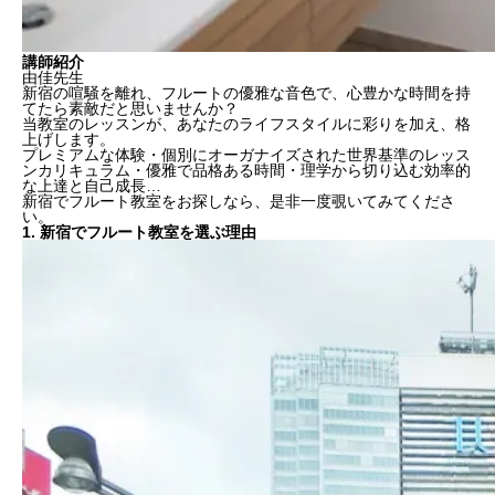
講師紹介
由佳先生
新宿の喧騒を離れ、フルートの優雅な音色で、心豊かな時間を持
てたら素敵だと思いませんか？
当教室のレッスンが、あなたのライフスタイルに彩りを加え、格
上げします。
プレミアムな体験・個別にオーガナイズされた世界基準のレッス
ンカリキュラム・優雅で品格ある時間・理学から切り込む効率的
な上達と自己成長…
新宿でフルート教室をお探しなら、是非一度覗いてみてくださ
い。
1. 新宿でフルート教室を選ぶ理由