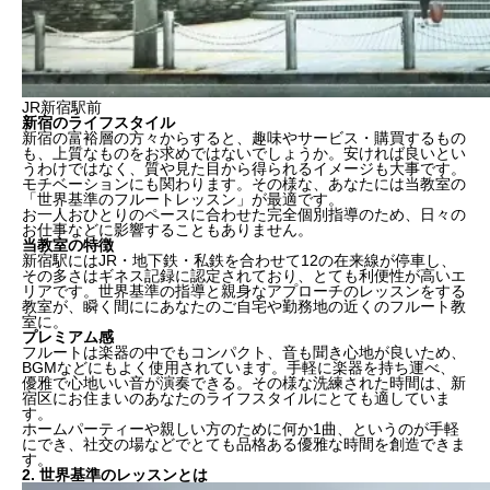
JR新宿駅前
新宿のライフスタイル
新宿の富裕層の方々からすると、趣味やサービス・購買するもの
も、
上質なもの
をお求めではないでしょうか。安ければ良いとい
うわけではなく、質や見た目から得られるイメージも大事です。
モチベーションにも関わります。その様な、あなたには当教室の
「
世界基準のフルートレッスン
」が最適です。
お一人おひとりのペースに合わせた
完全個別指導
のため、日々の
お仕事などに影響することもありません。
当教室の特徴
新宿駅にはJR・地下鉄・私鉄を合わせて12の在来線が停車し、
その多さはギネス記録に認定されており、とても利便性が高いエ
リアです。世界基準の指導と親身なアプローチのレッスンをする
教室が、瞬く間ににあなたのご自宅や勤務地の近くのフルート教
室に。
プレミアム感
フルートは楽器の中でもコンパクト、音も聞き心地が良いため、
BGMなどにもよく使用されています。
手軽に楽器を持ち運べ、
優雅で心地いい音が演奏できる。その様な
洗練された時間は、新
宿区にお住まいのあなたのライフスタイルにとても適していま
す。
ホームパーティーや親しい方のために何か1曲、というのが手軽
にでき、社交の場などでとても品格ある優雅な時間を創造できま
す。
2. 世界基準のレッスンとは