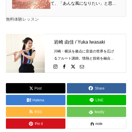
くれた
て、「あんな風になりたい」と思っ
た 講師紹介 1. フルートに憧れて、初
めて音が出た瞬間 フルートは、管楽
無料体験レッスン
器の中でも特別な見え方をする楽器
です。楽器を構えると、...
岩崎 由佳 / Yuka Iwasaki
川崎・横浜を拠点に音楽の世界を広げ
るフルート講師。情熱と技術を融合
し、個々の才能を最大限に引き出しま
す。あなたの演奏が輝く瞬間を、今か
ら一緒に創造しましょう。
Post
Share
Hatena
LINE
RSS
feedly
Pin it
note