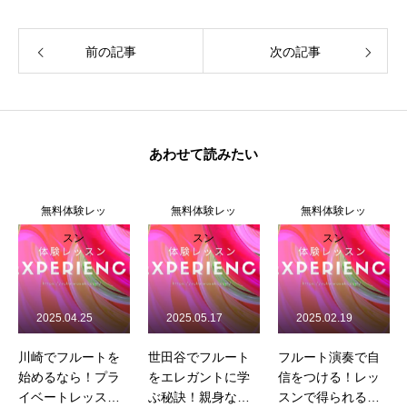
前の記事
次の記事
あわせて読みたい
無料体験レッ
無料体験レッ
無料体験レッ
スン
スン
スン
2025.05.17
2025.02.19
2025.06.06
世田谷でフルート
フルート演奏で自
田園調布のフルー
をエレガントに学
信をつける！レッ
ト初心者におすす
ぶ秘訣！親身な指
スンで得られる自
め！完全個別指導