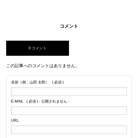
導で初心者から上
信と確信
で上達を加速
達
コメント
0 コメント
この記事へのコメントはありません。
名前（例：山田 太郎）
( 必須 )
E-MAIL
( 必須 ) - 公開されません -
URL