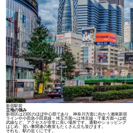
新宿駅前
立地の強み
新宿区は23区のほぼ中心部であり、神奈川方面に向かう湘南新宿
ラインや小田急小田原線・埼玉方面へは埼京線・千葉方面へは総
武線など、アクセスが非常に良い場所です。通勤やショッピング
はじめ、習い事関連の教室もたくさん立ち並びます。
それも、駅の近くにです。