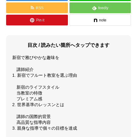
RSS
feedly
料金体系
Pin it
note
SCHOOL
教室紹介
よくあるご質問（FAQ）
目次 / 読みたい箇所へタップできます
最新情報（お知らせ）
新宿で雅びやかな趣味を
講師紹介
アクセス情報
1. 新宿でフルート教室を選ぶ理由
サイトマップ
新宿のライフスタイル
当教室の特徴
プレミアム感
GALLERY
演奏紹介
2. 世界基準のレッスンとは
講師の国際的背景
演奏動画
高品質な指導内容
3. 親身な指導で個々の目標を達成
コンサート情報