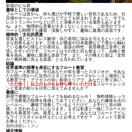
新宿のビル群
趣味としての価値
フルートは昔から、持ち運びが手軽で優しい音色であるため、社
交場やホームパーティーなどでとても好まれてきました。今でも
レストランやバーなどに行くと演奏されている場所もあります
ね。また、物理的な音量が大きくないことから、
ご自宅やプライ
ベートな時間でも練習・演奏しやすく、趣味に最適
の楽器です。
精神的・文化的恩恵
音楽を通じたストレス解消・自己表現に深みを与えるといった大
きな効果もあります。日本人が雅楽や日本庭園などで昔から触れ
ている
趣や心情などの表現も、楽器の特性・発音構造上非常に表
現しやすい
のです。フルートはその見た目も相まって、
品格
と
教
養
を高め、趣味に最適な楽器です。また、その構えた姿は〈女性
が一番綺麗に見える楽器〉とも言われています。
結論
世界基準の指導を身近にするフルート教室
当フルート教室は、今日あなたが前を通ったスタジオが、今あな
たが思い浮かべた近所のスタジオやスペースがレッスン場所にな
る教室です。アクセスの良い新宿エリアで、あなたに寄り添い、
〈ただ吹く〉以上のものをお持ち帰りいただける
フルートレッス
ンと音楽の彩りを日常に加えてみませんか？
最後に
新宿で優雅なフルートライフを始めるなら今！ 無料体験レッス
ンで当教室の指導を体感してみてください。あなたの趣味を次の
レベルへ。
「趣味で演奏しているようだけど、上手だし音が綺
麗」
と言われるようになります。まずは私達と一緒にフルートの
魅力を再度見つめ、発見しましょう！ あなたはフルートでどん
なライフスタイルを叶えたいとお考えですか？ コメントで是非
お教えください。
無料体験レッスン
補足情報