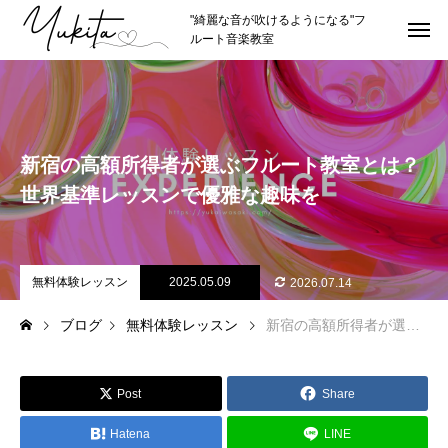
"綺麗な音が吹けるようになる"フ
ルート音楽教室
HOME
トップページ
ABOUT
講師紹介
新宿の高額所得者が選ぶフルート教室とは？
講師プロフィール
世界基準レッスンで優雅な趣味を
理念やスタイル
推薦者
無料体験レッスン
2025.05.09
2026.07.14
ブログ
無料体験レッスン
新宿の高額所得者が選ぶフルート教室とは？世界基準レッスンで優雅な趣味を
LESSON
レッスン紹介
カリキュラムの詳細
Post
Share
レッスン形式
Hatena
LINE