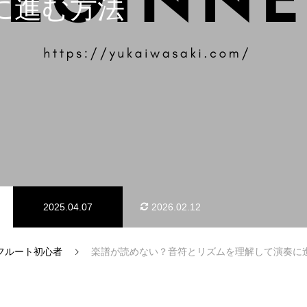
に進む方法
料金体系
2025.04.07
2026.02.12
知らせ）
フルート初心者
楽譜が読めない？音符とリズムを理解して演奏に
アクセス情報