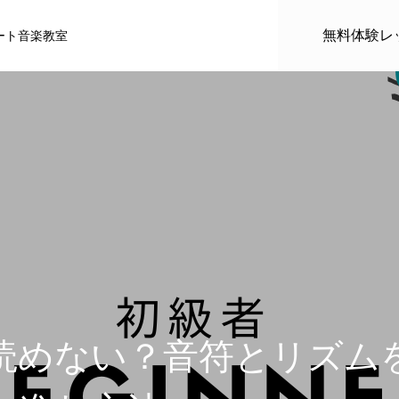
無料体験レ
ート音楽教室
ル
推薦者
読めない？音符とリズム