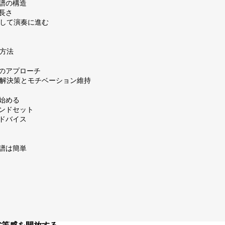
譜の構造
長さ
個人情報保護方針
特定商取引法
著作権
解して演奏に進む
習方法
のアプローチ
けの解決策とモチベーション維持
始める
ンドセット
ドバイス
譜は簡単