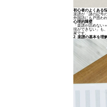
初心者のよくある
楽譜が「謎の記号
外国語にも戸惑わ
心理的障壁
「楽譜が読めない
現ができない」も
家です。
2. 楽譜の基本を理