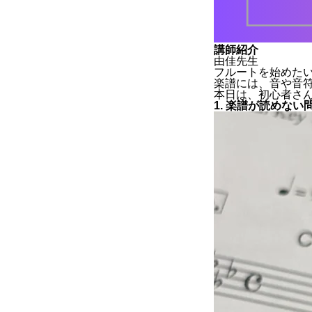
講師紹介
由佳先生
フルートを始めた
楽譜には、音や音
本日は、初心者さ
1. 楽譜が読めない