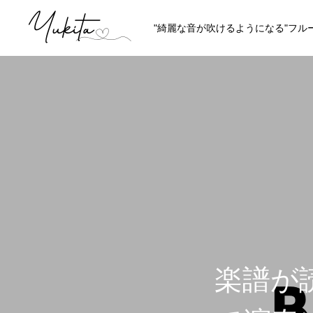
"綺麗な音が吹けるようになる"フル
HOME
ABOUT
講師プロフィール
理念やスタイ
楽譜が