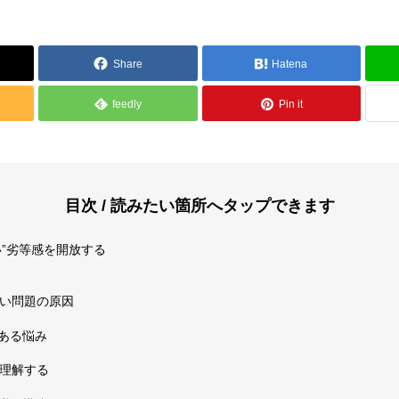
Share
Hatena
feedly
Pin it
報
メディア掲載
目次 / 読みたい箇所へタップできます
い”劣等感を開放する
ない問題の原因
方針
特定商取引法
ある悩み
を理解する