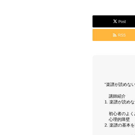
GALLERY
Post
RSS
演奏動画
コンサート情
SUPPORT
“楽譜が読めな
講師紹介
1. 楽譜が読め
お問い合わせ
個人情報保護
初心者のよく
心理的障壁
2. 楽譜の基本