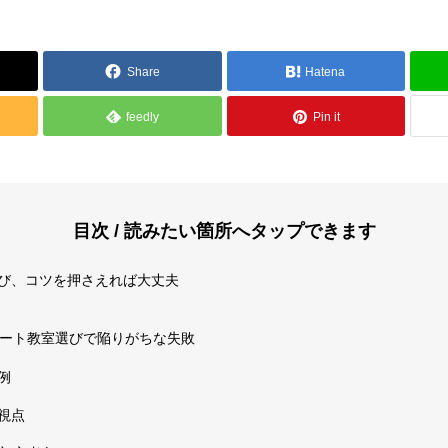
Share
Hatena
feedly
Pin it
報
メディア掲載
目次 / 読みたい箇所へタップできます
び、コツを押さえれば大丈夫
フルート教室選びで陥りがちな失敗
方針
特定商取引法
例
視点