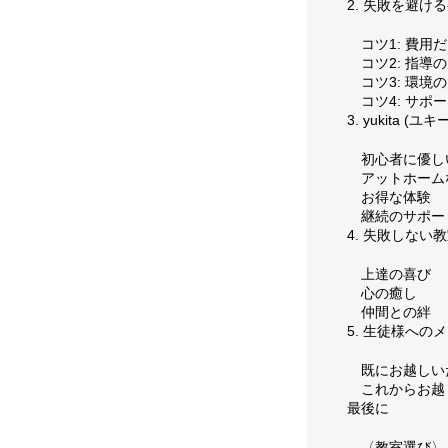
2. 失敗を避け
お問い合わせ
コツ1: 費
コツ2: 指
コツ3: 環
コツ4: サ
3. yukita 
初心者に優し
アットホーム
お得な体験
継続のサポー
4. 失敗しな
上達の喜び
心の癒し
仲間との絆
5. 生徒様への
既にお越しい
これからお越
最後に
〈教室選び〉