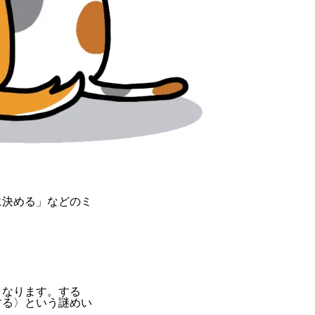
に決める」などのミ
くなります。する
する〉という謎めい