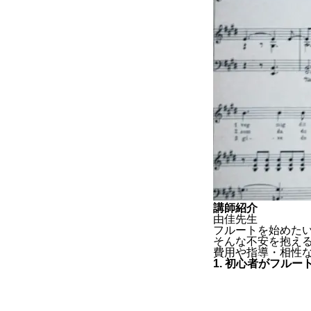
講師紹介
由佳先生
フルートを始めた
そんな不安を抱え
費用や指導・相性
1. 初心者がフル