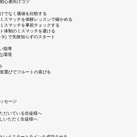
る初心者向けコツ
個人情報保護方針
特定商取引法
著作権
用だけでなく価値を比較する
導のミスマッチを体験レッスンで確かめる
境のミスマッチを事前チェックする
ポート体制のミスマッチを避ける
(ユキータ) で失敗知らずのスタート
い指導
な環境
ト
い教室選びでフルートの喜びを
メッセージ
ただいている生徒様へ
しいただく生徒様へ
というスタートラインを成功させる