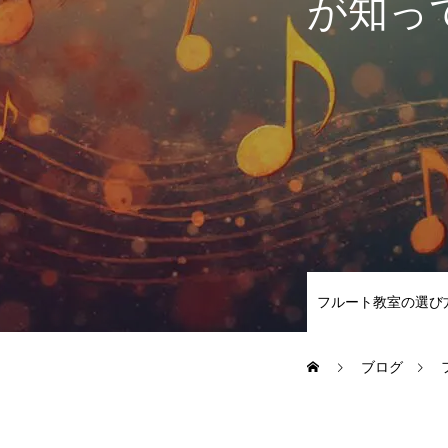
が知っ
LESSON
カリキュラムの詳細
レッスン形式
SCHOOL
フルート教室の選び
よくあるご質問（FAQ）
ブログ
最新情報（お