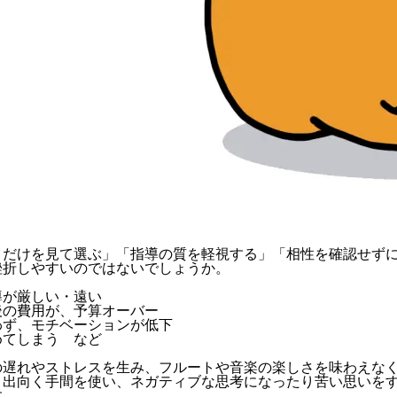
さ
だけ
を見て選ぶ」「指導の質を
軽視
する」「相性を
確認せず
挫折しやすいのではないでしょうか。
導が厳しい・遠い
後の費用が、予算オーバー
わず、モチベーションが低下
めてしまう など
の遅れやストレスを生み、フルートや音楽の楽しさを味わえな
・出向く手間を使い、
ネガティブ
な思考になったり
苦い思い
を
す。