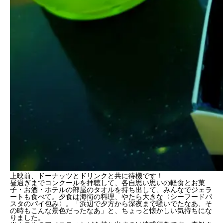
上映前、ドーナッツとドリンクと共に待機です！
昼過ぎまでコンクールを拝聴して、各自思い思いの軽食とお菓
子・お酒・ホテルの部屋のタオルを持ち出して、みんなでジェラ
ートも食べて。夕食は海街の料理、やたら大きな〈シーフードパ
スタのパイ包み〉。「浜辺で夕方から深夜まで騒いでたなあ、そ
の時もこんな景色だったなあ」と、ちょっと懐かしい気持ちにな
りました。