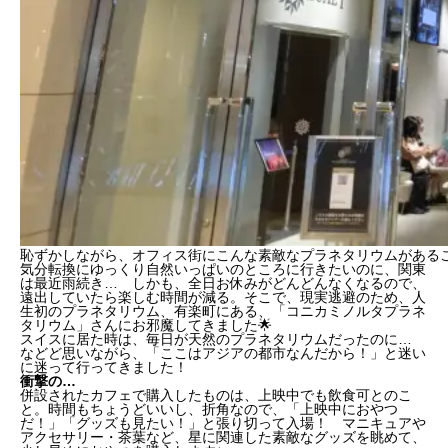
恥ずかしながら、オフィス街にこんな素敵なプラネタリウムがある
気分転換にゆっくり自然いっぱいのところに行きたいのに、関東
は最近雨続き… しかも、全日お休みがどんどんなくなるので、
遠出していたら楽しむ時間が減る。そこで、現実逃避のため、人
生初のプラネタリウム、有楽町にある、「コニカミノルタプラネ
タリウム」さんにお邪魔してきました🌟
スイスに居た時は、毎日が天然のプラネタリウムだったのに…
などど思いながら、「ここはアジアの都市なんだから！」と迷い
に迷って行ってきました！
衝撃の…
併設されたカフェで購入したものは、上映中でも飲食可とのこ
と。時間もちょうどいいし、折角なので、「上映中におやつ
だ！」「グッズも見たい！」と張り切って入場！ マニキュアや
アクセサリー・茶葉など、星に関連した素敵なグッズを眺めて、