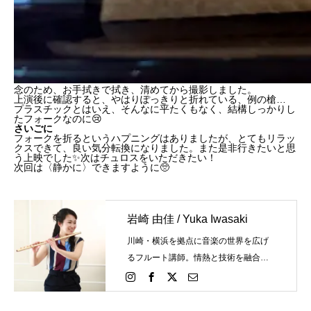
念のため、お手拭きで拭き、清めてから撮影しました。
上演後に確認すると、やはりぽっきりと折れている、例の槍…
プラスチックとはいえ、そんなに平たくもなく、結構しっかりし
たフォークなのに😢
さいごに
フォークを折るというハプニングはありましたが、とてもリラッ
クスできて、良い気分転換になりました。また是非行きたいと思
う上映でした✨️次はチュロスをいただきたい！
次回は〈静かに〉できますように🥺
岩崎 由佳 / Yuka Iwasaki
川崎・横浜を拠点に音楽の世界を広げ
るフルート講師。情熱と技術を融合
し、個々の才能を最大限に引き出しま
す。あなたの演奏が輝く瞬間を、今か
ら一緒に創造しましょう。