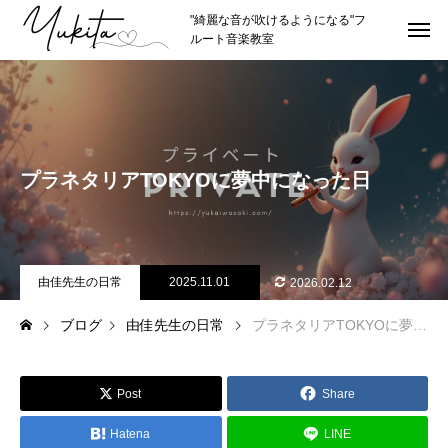
"綺麗な音が吹けるようになる"フ
ルート音楽教室
HOME
トップページ
ABOUT
講師紹介
プラネタリアTOKYOに夢中になった日
講師プロフィール
理念やスタイル
推薦者
由佳先生の日常
2025.11.01
2026.02.12
ブログ
由佳先生の日常
プラネタリアTOKYOに夢中になった日
LESSON
レッスン紹介
カリキュラムの詳細
Post
Share
レッスン形式
Hatena
LINE