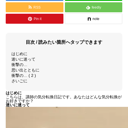
RSS
feedly
料金体系
Pin it
note
SCHOOL
教室紹介
よくあるご質問（FAQ）
目次 / 読みたい箇所へタップできます
最新情報（お知らせ）
はじめに
迷いに迷って
衝撃の…
アクセス情報
思い出とともに
衝撃の… ( 2 )
さいごに
サイトマップ
はじめに
GALLERY
演奏紹介
こちらは、講師の気分転換日記です。あなたはどんな気分転換が
お好きですか？
迷いに迷って
演奏動画
コンサート情報