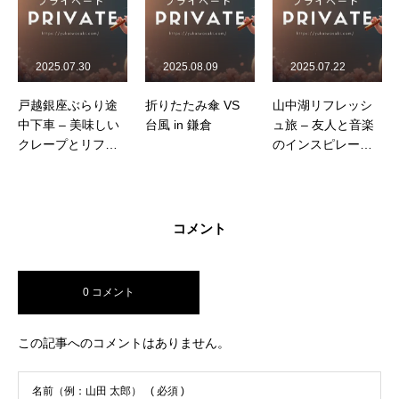
2025.08.09
2025.07.22
2025.09.07
り途
折りたたみ傘 VS
山中湖リフレッシ
フルートコンベン
しい
台風 in 鎌倉
ュ旅 – 友人と音楽
ション in 神戸
フレ
のインスピレーシ
2025
ョンを求めて
コメント
0 コメント
この記事へのコメントはありません。
名前（例：山田 太郎）
( 必須 )