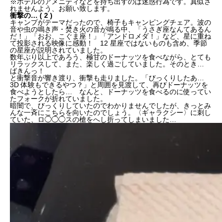
※ホテルのアメニティなどを持ち出すのは迷惑行為です。真似さ
れませんよう、お願い致します。
衝撃の… ( 2 )
キャンプがテーマだったので、椅子もキャンピングチェア。波の
音や虫の鳴き声・焚き火の音が鳴る中、「うさぎ座なんてあるん
だ！」「おお、こぐま座！」「アンドロメダ！」など、星に重ね
て投影される映像に感動！ 12 星座ではないものも含め、季節
の星座が説明されていました。
数年ぶり以上であろう、極甘のドーナッツを食べながら、とても
リラックスして、また、楽しく過ごしていました。そのとき…
ばきんっ！
と衝撃音が響き渡り、衝撃も走りました。「びっくりしたあ…
3D 体験もできるやつ？」と周囲を見渡して、再びドーナッツを
食べようとしたら… なんと、ドーナッツを食べるのに使ってい
たフォークが折れていました。
暗闇で、びっくりしていたのでわかりませんでしたが、きっとみ
んな一斉にこちらを向いたのでしょう。〈ギャラクシー〉に刺し
ていた、ロ◯◯◯スの槍をへし折ってしまいました…