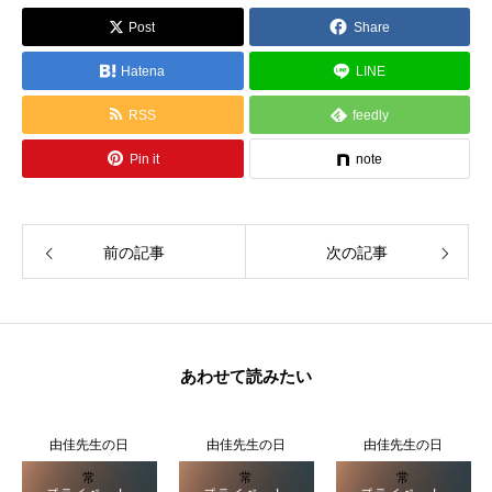
Post
Share
Hatena
LINE
RSS
feedly
Pin it
note
前の記事
次の記事
あわせて読みたい
日
由佳先生の日
由佳先生の日
由佳先生の日
常
常
常