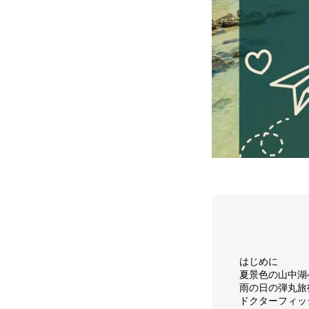
お問い合わせ
はじめに
夏景色の山中湖
雨の日の弾丸旅
ドクターフィッ