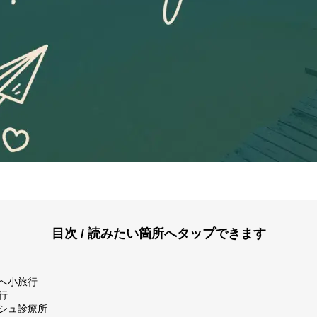
個人情報保護方針
特定商取引法
著作権
目次 / 読みたい箇所へタップできます
へ小旅行
行
シュ診療所