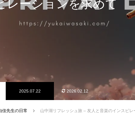
ピレーションを求めて
料金体系
2025.07.22
2026.02.12
知らせ）
由佳先生の日常
山中湖リフレッシュ旅 – 友人と音楽のインスピ
アクセス情報