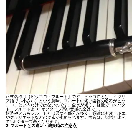
正式名称は
【ピッコロ・フルート】
です。ピッコロとは、イタリ
ア語で〈小さい〉という意味。フルートの短い楽器の名称がピッ
コロ、というわけではないのです。
全長が短く、軽量でコンパク
ト、フルートより1オクターブ高い音域の楽器
です。
構造やメカもフルートとは異なる部分が多く、調律にもオーボエ
やクラリネットなどの要素が求められます。実音は、記譜と比べ
て1オクターブ高くなります。
2. フルートとの違い・演奏時の注意点