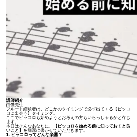
講師紹介
由佳先生
フルート経験者は、どこかのタイミングで必ず出てくる【ピッコ
ロに出会う】タイミング。
ここでピッコロも始めようとお考えの方もいらっしゃるかと存じ
ます。
本日はそんなあなたに、
【ピッコロを始める前に知っておくと良
いこと】
を簡潔に書かせていただきます。
1. ピッコロってどんな楽器？