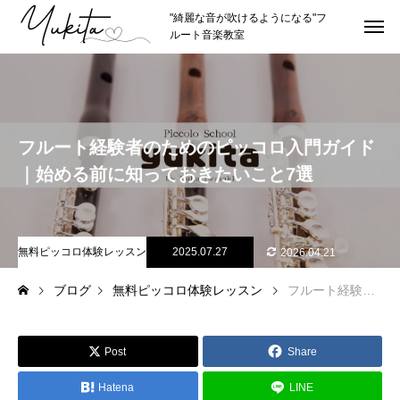
"綺麗な音が吹けるようになる"フ
ルート音楽教室
HOME
トップページ
ABOUT
講師紹介
フルート経験者のためのピッコロ入門ガイド
講師プロフィール
｜始める前に知っておきたいこと7選
理念やスタイル
推薦者
無料ピッコロ体験レッスン
2025.07.27
2026.04.21
ブログ
無料ピッコロ体験レッスン
フルート経験者のためのピッコロ入門ガイド｜始める前に知っておきたいこと7選
LESSON
レッスン紹介
カリキュラムの詳細
Post
Share
レッスン形式
Hatena
LINE