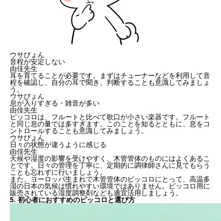
ウサぴょん
音程が安定しない
由佳先生
耳を育てることが必要です。まずはチューナーなどを利用して音
程を確認し、自分の耳で聞き、判断することも意識してみましょ
う。
ウサぴょん
息が入りすぎる・雑音が多い
由佳先生
ピッコロは、フルートと比べて歌口が小さい楽器です。フルート
と同じ息の量では多すぎます。このことを知るとともに、息をコ
ントロールすることも意識してみましょう。
ウサぴょん
日々の状態が違うように感じる
由佳先生
天候や湿度の影響を受けやすく、木管管体のものにはよくあるこ
とです。日々の管理を丁寧に、定期的に調律師さんに見てもらう
ことも忘れずに行いましょう。
また、ヨーロッパ生まれで木管管体のピッコロにとって、高温多
湿の日本の気候は慣れやすい環境ではありません。ピッコロ用に
販売されている湿度調整剤なども適宜活用しましょう。
5. 初心者におすすめのピッコロと選び方