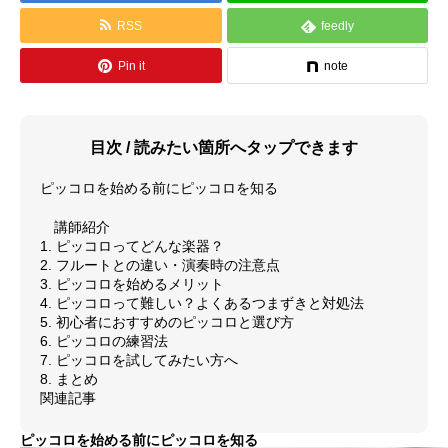
RSS
feedly
料金体系
Pin it
note
SCHOOL
教室紹介
よくあるご質問（FAQ）
目次 / 読みたい箇所へタップできます
最新情報（お知らせ）
ピッコロを始める前にピッコロを知る
講師紹介
アクセス情報
1. ピッコロってどんな楽器？
2. フルートとの違い・演奏時の注意点
サイトマップ
3. ピッコロを始めるメリット
4. ピッコロって難しい？よくあるつまずきと対処法
5. 初心者におすすめのピッコロと選び方
GALLERY
演奏紹介
6. ピッコロの練習法
7. ピッコロを試してみたい方へ
8. まとめ
演奏動画
関連記事
コンサート情報
ピッコロを始める前にピッコロを知る