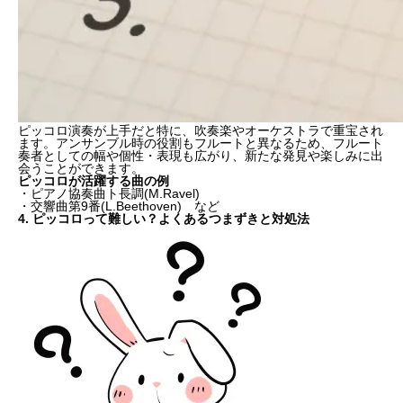
ピッコロ演奏が上手だと特に、吹奏楽やオーケストラで
重宝
され
ます。アンサンブル時の役割もフルートと異なるため、フルート
奏者としての幅や個性・表現も広がり、新たな発見や楽しみに出
会うことができます。
ピッコロが活躍する曲の例
・ピアノ協奏曲ト長調(M.Ravel)
・交響曲第9番(L.Beethoven) など
4. ピッコロって難しい？よくあるつまずきと対処法