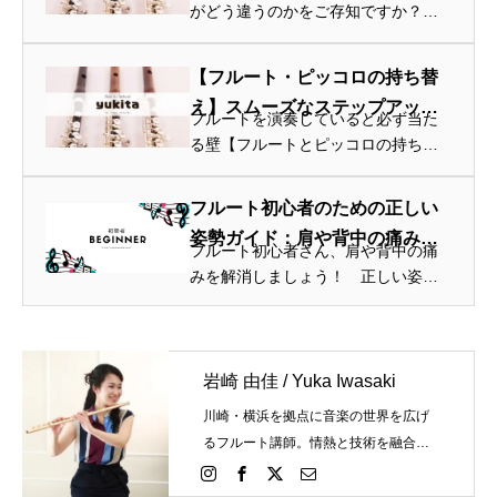
説 – yukita(ユキータ)フルート＆
がどう違うのかをご存知ですか？
ピッコロ音楽教室 / 川崎
ピッコロ初心者さん向け、ピッコロ
の練習法やフルートとの違いを簡単
【フルート・ピッコロの持ち替
にまとめています。ピッコロ初心者
え】スムーズなステップアップ
さん・ピッコロ経験者さん必見！
フルートを演奏していると必ず当た
のための完全ガイド – yukita(ユ
体験...
る壁【フルートとピッコロの持ち替
キータ)フルート＆ピッコロ音楽
え】について、具体的にどうすれば
良いのかお悩みですか？ ピッコロ
教室 / 川崎
フルート初心者のための正しい
初心者さん向け：ピッコロの持ち替
姿勢ガイド：肩や背中の痛みを
えと練習についてはこの記事を読ん
フルート初心者さん、肩や背中の痛
解消 – yukita(ユキータ)フルート
でみ...
みを解消しましょう！ 正しい姿勢
＆ピッコロ音楽教室 / 川崎
で快適に演奏する方法を知りたくは
ありませんか？ この記事は、そん
な問題を解決に導くガイドになりま
す。迷ったら是非一度読んでみてく
岩崎 由佳 / Yuka Iwasaki
ださ...
川崎・横浜を拠点に音楽の世界を広げ
るフルート講師。情熱と技術を融合
し、個々の才能を最大限に引き出しま
す。あなたの演奏が輝く瞬間を、今か