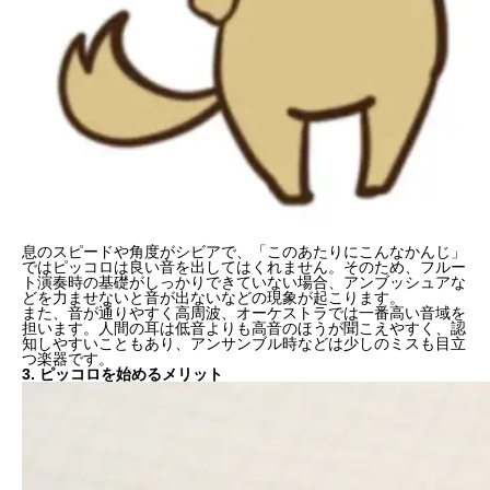
息のスピードや角度がシビア
で、「このあたりにこんなかんじ」
ではピッコロは良い音を出してはくれません。そのため、フルー
ト演奏時の基礎がしっかりできていない場合、アンブッシュアな
どを力ませないと音が出ないなどの現象が起こります。
また、
音が通りやすく高周波
、オーケストラでは一番高い音域を
担います。人間の耳は低音よりも高音のほうが聞こえやすく、認
知しやすいこともあり、アンサンブル時などは少しのミスも目立
つ楽器です。
3. ピッコロを始めるメリット