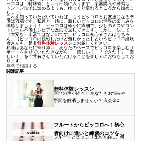
ッコロは
〈特殊管〉
という部類に入ります。楽器購入や練習も、
トントン拍子に進めるよりも、ゆっくり慣れるところから始めま
しょう。
これを知っていただいていれば、もうピッコロとお友達になる準
備は万端です。私達と一緒に、新しいピッコロの世界の楽しみを
体感しましょう！ ピッコロは確かに
繊細
で、少しのミスやコン
トロール不備もシビアな反応で返してきます。しかし、決して
〈大変な〉楽器ではないのです。ピッコロ初心者さんはもちろ
ん、【ピッコロは挑戦したけど難しかった】というピッコロ経験
者さんも、是非
無料体験レッスン
にお越しください。
私達はあなたに寄り添い、あなたのペースでピッコロを楽しむサ
ポートをさせていただきながら、「嬉しい！」「できた！」「楽
しい！」をご共有させていただけることを楽しみにお待ちしてお
ります。
無料で相談する
関連記事
無料体験レッスン
喜びの声が続々！ あなたもお悩みや
疑問を解消しませんか？ 入会金0
円！ 無料体験でお待ちしていま
す！ フルートの演奏方法、学習方
法、身体の使い方、感情表現、生徒
フルートからピッコロへ！初心
様自身のこと、対面レッスンの始め
者向けに違いと練習のコツを解
方、サ...
フルートとピッコロは具体的に、何