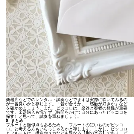
楽器店などでのレンタル・試奏などでまずは実際に吹いてみるの
が一番良いかと存じます。「音が合うか」「感触が好きか」など
を確かめましょう。また、ピッコロは、
楽器と奏者の相性
が重要
です。楽器購入も慌てず
〈時間をかけて自分にあったピッコロを
探す〉
と思って、試奏を重ねましょう。
8. まとめ
フルートと類似点もあるため、「フルートの短いものがピッコ
ロ」と考える方もいらっしゃるかと存じます。しかし、ピッコロ
とフルートは、構造やメカなども異なる
【別の楽器】
であり、ピ