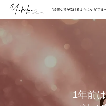
"綺麗な音が吹けるようになる"フル
HOME
ABOUT
講師プロフィール
理念やスタイ
1年前