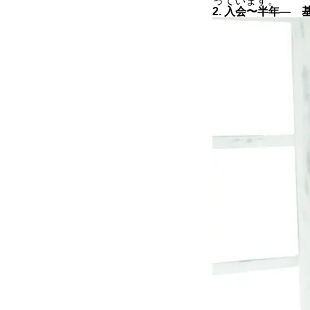
っています。
2. 入会〜半年―