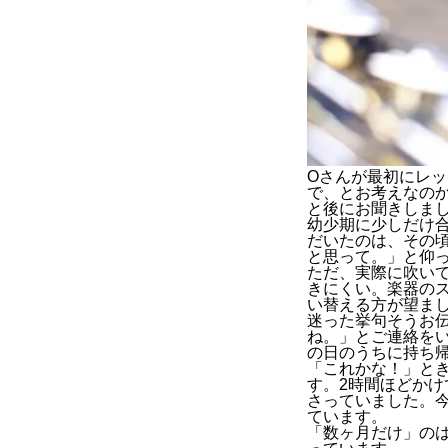
Oさんが最初にレ
で、とお考えなの
と後にお聞きしま
幼少期に少しだけ
だいたのは、その
と思って。」と仰
ただ、実際に吹い
きにくい。楽器の
い替える
方が望ま
迷った挙句そうお
ね。」とご連絡を
の日のうちに持ち
「これかな！」と
す。2時間ほどかけ
さっていました。
ています。
「数ヶ月だけ」の