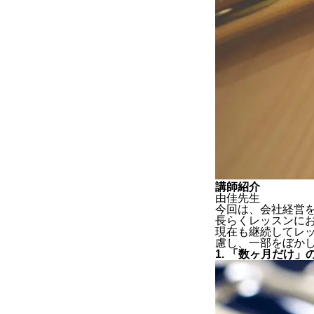
講師紹介
由佳先生
今回は、会社経営
長らくレッスンに
現在も継続してレ
慮し、一部をぼか
1. 「数ヶ月だけ