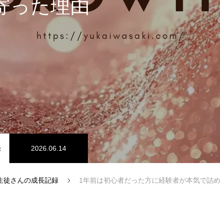
寄った理由
料金体系
録
2026.06.14
知らせ）
生徒さんの成長記録
1年前は初心者だった方に経験者が本気で詰
アクセス情報