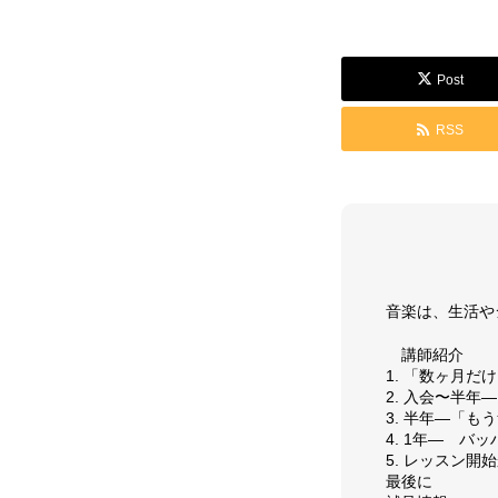
GALLERY
Post
RSS
演奏動画
コンサート情
SUPPORT
音楽は、生活や
講師紹介
1. 「数ヶ月だ
お問い合わせ
個人情報保護
2. 入会〜半
3. 半年―「も
4. 1年― バ
5. レッスン
最後に