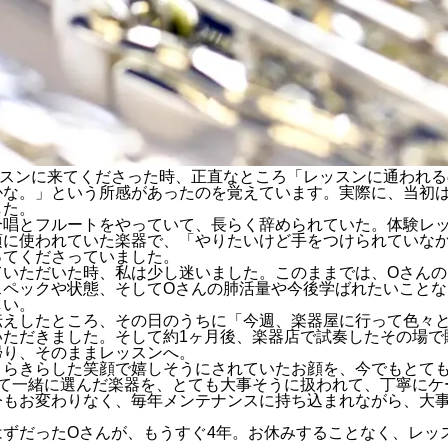
ッスンに来てくださった時、正直なところ「レッスンに通われる
かな。」という所感があったのを覚えています。実際に、当初
した。
合唱とフルートをやっていて、長らく辞められていた。体験レ
頃に使われていた楽器で、「やりたいけど手をつけられていな
ってくださっていました。
ていただいた時、私は少し迷いました。このままでは、Oさんの
スペックや状態、そしてOさんの肺活量や今後学ばれたいことな
しい。
伝えしたところ、その日のうちに「今週、楽器屋に行って色々
いただきました。そして約1ヶ月後、楽器店で試奏したその場で
帰り、そのままレッスンへ。
きらきらした笑顔で嬉しそうにされていたお顔を、今でもとて
て一緒に選んだ楽器を、
とても大事そうに
扱われて、
丁寧に
ケ
今もお変わりなく、毎年メンテナンスに持ち込まれながら、大
はずだったOさんが、もうすぐ4年。お休みすることなく、レッ