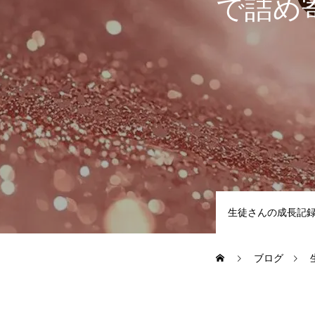
で詰め
LESSON
カリキュラムの詳細
レッスン形式
SCHOOL
生徒さんの成長記
よくあるご質問（FAQ）
ブログ
最新情報（お