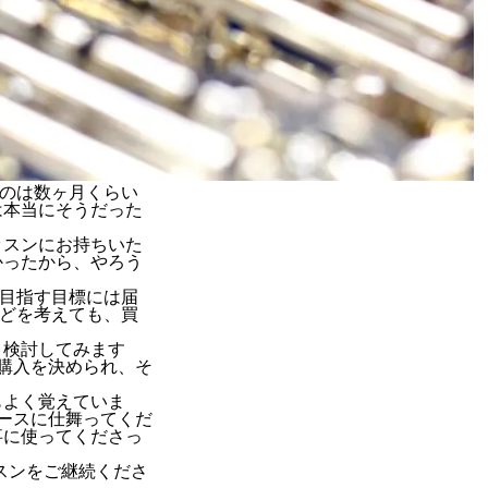
のは数ヶ月くらい
は本当にそうだった
ッスンにお持ちいた
かったから、
やろう
目指す目標には届
どを考えても、
買
と検討してみます
購入を決められ、そ
もよく覚えていま
ースに仕舞ってくだ
事に使ってくださっ
スンをご継続くださ