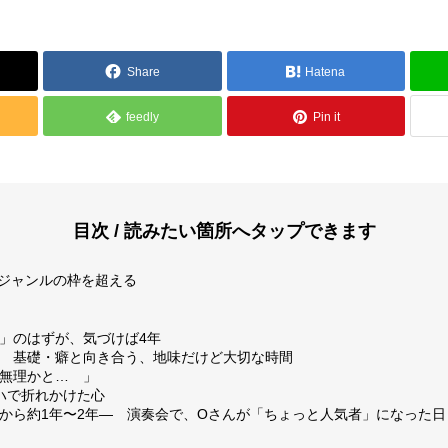
Share
Hatena
feedly
Pin it
報
メディア掲載
目次 / 読みたい箇所へタップできます
ジャンルの枠を超える
け」のはずが、気づけば4年
方針
特定商取引法
年― 基礎・癖と向き合う、地味だけど大切な時間
う無理かと… 」
ッハで折れかけた心
開始から約1年〜2年― 演奏会で、Oさんが「ちょっと人気者」になった日