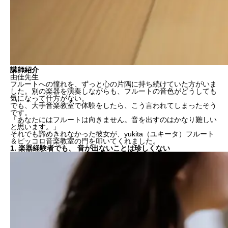
講師紹介
由佳先生
フルートへの憧れを、ずっと心の片隅に持ち続けていた方がいま
した。別の楽器を演奏しながらも、フルートの音色がどうしても
気になって仕方がない。
でも、大手音楽教室で体験をしたら、こう言われてしまったそう
です。
「あなたにはフルートは向きません。音を出すのはかなり難しい
と思います。」
それでも諦めきれなかった彼女が、yukita（ユキータ）フルート
＆ピッコロ音楽教室の門を叩いてくれました。
1. 楽器経験者でも、 音が出ないことは珍しくない