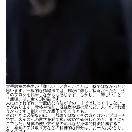
大手教室の先生が「難しい」と言ったことは、嘘ではなかったと
思います。一般的な指導法では、確かに難しい状況だったと、今
このブログを執筆しながらも感じます。しかし、「難しい」と
「無理」は、
全く別の話
です。
人にはそれぞれ、一般的な方法がそのままではしっくりこないこ
とがあります。骨格や性別、既往歴や唇の形など、人それぞれ違
うからです。例えそれが親子であろうとも。
そのときに必要なのは、一般論ではなく
その方だけのアプローチ
です。スイスへの留学を経て私が改めて確信したのも、まさにそ
こでした。身体の使い方や息の流れなど身体的特徴に属するこ
と、感覚の受け取り方などの精神的な部分は、お一人おひとり、
違う
のです。