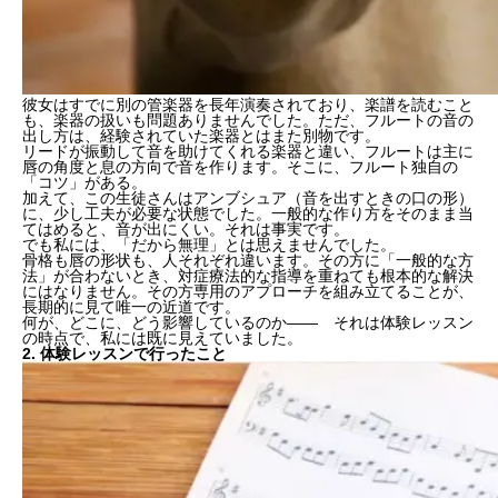
彼女はすでに別の管楽器を長年演奏されており、楽譜を読むこと
も、楽器の扱いも問題ありませんでした。ただ、フルートの音の
出し方は、経験されていた楽器とはまた
別物
です。
リードが振動して音を助けてくれる楽器と違い、フルートは主に
唇の角度
と
息の方向
で音を作ります。そこに、フルート独自の
「コツ」がある。
加えて、この生徒さんはアンブシュア（音を出すときの口の形）
に、少し工夫が必要な状態でした。一般的な作り方をそのまま当
てはめると、音が出にくい。それは事実です。
でも私には、「だから無理」とは思えませんでした。
骨格も唇の形状も、人それぞれ違います。その方に「一般的な方
法」が合わないとき、対症療法的な指導を重ねても根本的な解決
にはなりません。その方
専用のアプローチ
を組み立てることが、
長期的に見て唯一の近道です。
何が、どこに、どう影響しているのか—— それは体験レッスン
の時点で、私には既に見えていました。
2. 体験レッスンで行ったこと