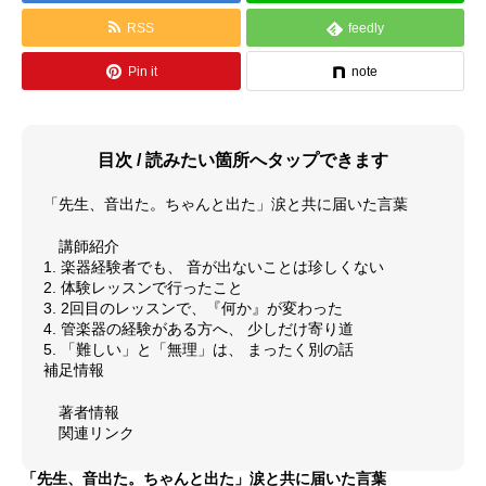
RSS
feedly
料金体系
Pin it
note
SCHOOL
教室紹介
よくあるご質問（FAQ）
目次 / 読みたい箇所へタップできます
最新情報（お知らせ）
「先生、音出た。ちゃんと出た」涙と共に届いた言葉
講師紹介
アクセス情報
1. 楽器経験者でも、 音が出ないことは珍しくない
2. 体験レッスンで行ったこと
サイトマップ
3. 2回目のレッスンで、『何か』が変わった
4. 管楽器の経験がある方へ、 少しだけ寄り道
5. 「難しい」と「無理」は、 まったく別の話
GALLERY
演奏紹介
補足情報
著者情報
演奏動画
関連リンク
コンサート情報
「先生、音出た。ちゃんと出た」涙と共に届いた言葉