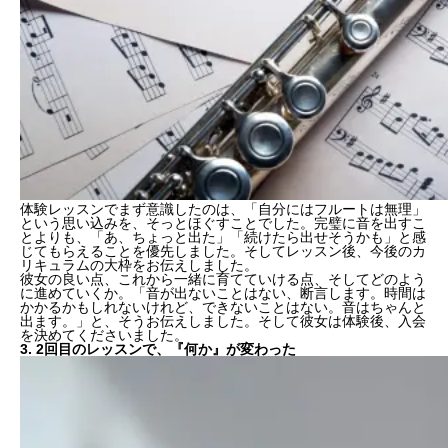
体験レッスンでまず意識したのは、「自分にはフルートは無理」
という
思い込み
を、そっと
ほぐす
ことでした。完璧に音を出すこ
とよりも、「あ、ちょっと出た」「続けたら出せそうかも」と感
じてもらえることを優先しました。そしてレッスン後、今後のカ
リキュラムの大枠をお伝えしました。
彼女の良い点、これから一緒に育てていける点、そしてどのよう
に進めていくか。「音が出ないことはない、断言します。時間は
かかるかもしれないけれど、できないことはない。音はちゃんと
出ます。」と、そうお伝えしました。そして彼女は体験後、入会
を決めてくださいました。
3. 2回目のレッスンで、『何か』が変わった