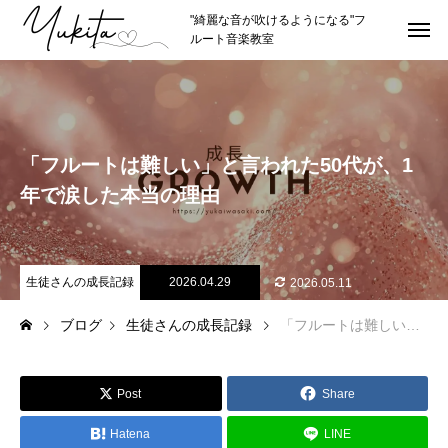
"綺麗な音が吹けるようになる"フ
ルート音楽教室
HOME
トップページ
ABOUT
講師紹介
「フルートは難しい」と言われた50代が、1
講師プロフィール
年で涙した本当の理由
理念やスタイル
推薦者
生徒さんの成長記録
2026.04.29
2026.05.11
ブログ
生徒さんの成長記録
「フルートは難しい」と言われた50代が、1年で涙した本当の理由
LESSON
レッスン紹介
カリキュラムの詳細
Post
Share
レッスン形式
Hatena
LINE