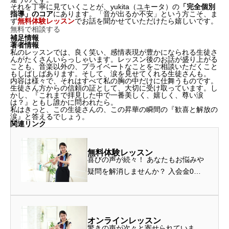
それを丁寧に見ていくことが、yukita（ユキータ）の
「
完全個別
指導
」のコア
にあります。「音が出るか不安」という方こそ、ま
ず
無料体験レッスン
でお話を聞かせていただけたら嬉しいです。
無料で相談する
補足情報
著者情報
私のレッスンでは、良く笑い、感情表現が豊かになられる生徒さ
んがたくさんいらっしゃいます。レッスン後のお話が盛り上がる
ことも、音楽以外の、プライベートなことをご相談いただくこと
もしばしばあります。そして、涙を見せてくれる生徒さんも。
内容は様々で、それはすべて私の胸の中だけに仕舞うものです。
生徒さん方からの信頼の証として、大切に受け取っています。し
かし、『これまで拝見した中で一番美しく、嬉しく、尊い涙
は？』ともし誰かに問われたら。
私はきっと、この生徒さんの、この昇華の瞬間の『歓喜と解放の
涙』と答えるでしょう。
関連リンク
無料体験レッスン
喜びの声が続々！ あなたもお悩みや
疑問を解消しませんか？ 入会金0
円！ 無料体験でお待ちしていま
す！ フルートの演奏方法、学習方
法、身体の使い方、感情表現、生徒
様自身のこと、対面レッスンの始め
オンラインレッスン
驚きの声が次々と寄せられていま