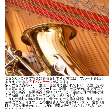
吹奏楽やバンドで管楽器を演奏してきた方には、フルートを始め
るうえで大きな
アドバンテージ
があります。
多くの管楽器のパート譜はト音記号で書かれており、楽譜はその
まま読めます。さらにフルートは、記譜した音がそのまま実音と
して鳴る楽器。移調楽器に慣れていた方が「
楽譜と耳の距離が近
くて新鮮
」と感じるケースは少なくありません。
こうした経験の積み重ねは、音そのものを作る練習に集中できる
余裕につながります。この生徒さんが2回目のレッスン（通算3回
目）で音を出せたのも、
長年の演奏経験が土台として活きてい
た
からこそでした。