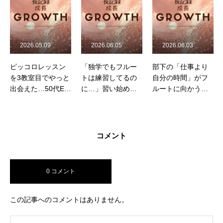
長記録
長記録
長記録
2026.06.05
2026.06.03
2026.05.17
「独学でもフルー
部下の「仕事より
ドレス姿に憧れて
トは練習してるの
自分の時間」がフ
始めたフルートが2
に…」習い始めて
ルートに向かうき
年で私の姿勢と心
心も音も変わった
っかけに
を変えてくれた
コメント
0 コメント
この記事へのコメントはありません。