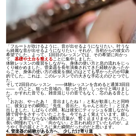
「フルートが吹けるように、音が出せるようになりたい。叶うな
ら綺麗な音が出せるようになりたい」それが、当初からの彼女の
希望でした。よって、1回目のレッスンでは、その希望に向かっ
て、
基礎や土台を整える
ことに集中しました。
体験レッスンの復習をしながら、身体の使い方と息の流れをじっ
くり確かめました。管楽器を長年演奏されてきた経験があったか
らこそ、身体の使い方の感覚を掴むのはとても早かったのが印象
的でした。これは、このレッスンでの大きな手応えのひとつでし
た。
そして2回目のレッスン ——体験レッスンを含めると通算3回目
—— のこと。狙った音域の、狙った音が、しっかりと鳴りまし
た。かすれた音でも、雑音混じりの音でもなく、
芯のある音
とし
て。
「おおお、やったあ！ 音出ましたね！」と私が歓喜したと同時
に、彼女はその瞬間に「
先生、音出た。ちゃんと出た！
」と泣き
出しました。しばらくの間、私は彼女にティッシュを渡しながら
隣で背中をさすっていたことを、今でもよく覚えています。嬉し
涙と、文章にならない感動の言葉が、暫く止まりませんでした。
長い間憧れていて、「向かない」と言われ続けていたものが、よ
うやく
手の届くところに来た瞬間
だったのだと思います。
4. 管楽器の経験がある方へ、 少しだけ寄り道