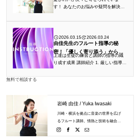
方、サ...
す！ あなたのお悩みや疑問を解決し
てみませんか？ 入会金0円!! 無料体
験でお待ちしています！ フルートの
演奏技術、独学方法、姿勢や全身の
バランス、感情表現、あなたご自身...
2026.03.15
2026.03.24
由佳先生のフルート指導の秘
密！「優しく寄り添う」から生
上達は生徒の練習と講師の指導の織
まれる結果
り成す成果 講師紹介 1. 厳しい指導や
褒めるだけの指導ではなぜ上達が止
まるのか 厳しい指導 技術は向上し、
無料で相談する
どんどん難しい曲が吹けるが、練習
が段々と機械的・...
岩崎 由佳 / Yuka Iwasaki
川崎・横浜を拠点に音楽の世界を広げ
るフルート講師。情熱と技術を融合
し、個々の才能を最大限に引き出しま
す。あなたの演奏が輝く瞬間を、今か