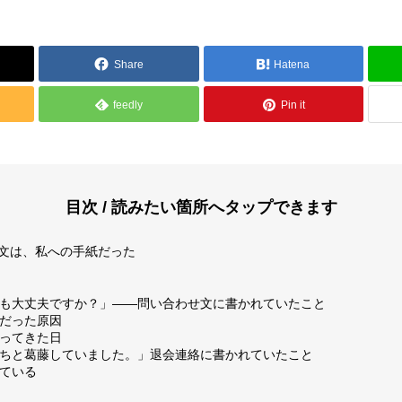
Share
Hatena
feedly
Pin it
報
メディア掲載
目次 / 読みたい箇所へタップできます
文は、私への手紙だった
私でも大丈夫ですか？」——問い合わせ文に書かれていたこと
方針
特定商取引法
カだった原因
持ってきた日
気持ちと葛藤していました。」退会連絡に書かれていたこと
っている