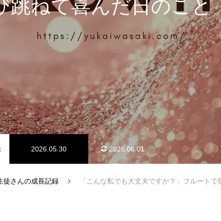
び跳ねて喜んだ日のこと
料金体系
録
2026.05.30
2026.06.01
知らせ）
生徒さんの成長記録
「こんな私でも大丈夫ですか？」フルートで飛び
アクセス情報