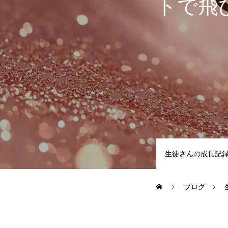
トで飛
LESSON
カリキュラムの詳細
レッスン形式
SCHOOL
生徒さんの成長記
よくあるご質問（FAQ）
ブログ
最新情報（お