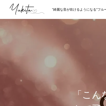
"綺麗な音が吹けるようになる"フル
HOME
ABOUT
講師プロフィール
理念やスタイ
「こん