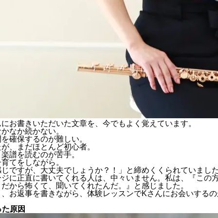
ムにお書きいただいた文章を、今でもよく覚えています。
なかなか続かない。
間を確保するのが難しい。
たが、まだほとんど初心者。
、楽譜を読むのが苦手。
子育てをしながら。
感じですが、大丈夫でしょうか？！」と締めくくられていまし
ージに
正直に書いてくれる
人は、中々いません。私は、『この
。だから怖くて、聞いてくれたんだ。』と感じました。
と、お返事を書きながら、体験レッスンでKさんにお会いするの
った原因