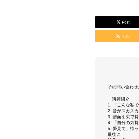
GALLERY
Post
RSS
演奏動画
コンサート情
SUPPORT
その問い合わせ
講師紹介
1. 「こんな
お問い合わせ
個人情報保護
2. 音がスカス
3. 譜面を束で
4. 「自分の
5. 夢見て、待
最後に