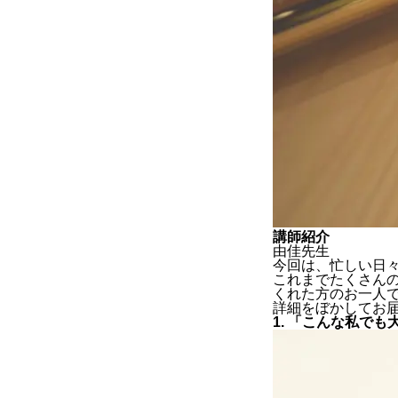
講師紹介
由佳先生
今回は、忙しい日
これまでたくさん
くれた方のお一人
詳細をぼかしてお
1. 「こんな私で