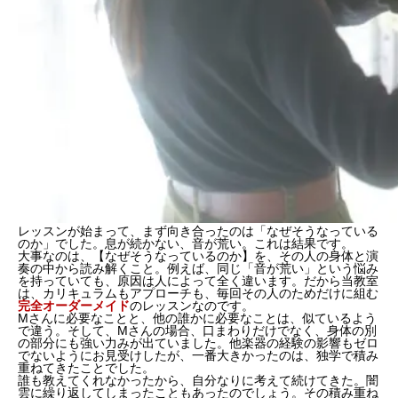
レッスンが始まって、まず向き合ったのは「なぜそうなっている
のか」でした。息が続かない、音が荒い。これは結果です。
大事なのは、【
なぜそうなっているのか
】を、その人の身体と演
奏の中から読み解くこと。例えば、同じ「音が荒い」という悩み
を持っていても、原因は人によって全く違います。だから当教室
は、カリキュラムもアプローチも、毎回その人のためだけに組む
完全オーダーメイド
のレッスンなのです。
Mさんに必要なことと、他の誰かに必要なことは、似ているよう
で違う。そして、Mさんの場合、口まわりだけでなく、身体の別
の部分にも強い力みが出ていました。他楽器の経験の影響もゼロ
でないようにお見受けしたが、一番大きかったのは、
独学で積み
重ねてきた
ことでした。
誰も教えてくれなかったから、自分なりに考えて続けてきた。闇
雲に繰り返してしまったこともあったのでしょう。その積み重ね