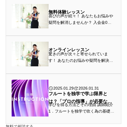
無料体験レッスン
喜びの声が続々！ あなたもお悩みや
疑問を解消しませんか？ 入会金0
円！ 無料体験でお待ちしていま
す！ フルートの演奏方法、学習方
法、身体の使い方、感情表現、生徒
様自身のこと、対面レッスンの始め
オンラインレッスン
驚きの声が次々と寄せられていま
方、サ...
す！ あなたのお悩みや疑問を解決し
てみませんか？ 入会金0円!! 無料体
験でお待ちしています！ フルートの
演奏技術、独学方法、姿勢や全身の
バランス、感情表現、あなたご自身...
2025.01.29
2026.01.31
フルートを独学で学ぶ限界と
は？「プロの指導」が必要な理
学びを得る方法とその理由 講師紹介
由
1．フルートを独学で吹く為の基礎知
識と練習を楽しむコツ フルートを独
学で学び進める場合、先生・生徒の
無料で相談する