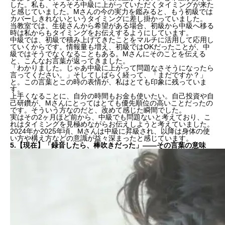
した。私も、そろそろ中級に上がっていただくタイミングが来た
と感じていました。Mさんの今の実力を鑑みると、もう
初級では
カバーしきれない
というタイミングに差し掛かっていました。
当教室では、生徒さんから希望がある場合、初級から中級へ移る
時は私からもタイミングをお伝えするようにしています。
中級では、初級で積み上げてきたことを
マルチ
に活用して
応用
し
ていくからです。情報量も増え、初級ではOKだったことが、中
級ではそうでなくなることもある。Mさんにそのことを伝える
と、こんなお言葉が返ってきました。
「わかりました。じゃあ中級に上がって問題なさそうになったら
言ってください。」そしてしばらく経って、「まだですか？」
と。この言葉とこの時の表情が、私はとても印象に残っていま
す。
上手くなることに、自分の時間もお金も使いたい。
自己投資
や
自
己研鑽
が、Mさんにとってはとても優先順位の高いことだったの
です。そういう方なのだと、改めて感じた瞬間でした。
実はその2ヶ月ほど前から、中級でも問題ないと考えており、こ
れはタイミングを見極めながらお伝えしようと考えていました。
2024年か2025年頃、Mさんは中級に昇級され、以降は身体の使
い方や構え方などの意識が益々深まったと感じています。
5.【現在】「録音したら、棒吹きだった」——その言葉の意味