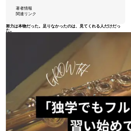
著者情報
メディア掲載
関連リンク
SUPPORT
お客様サポート
努力は本物だった。足りなかったのは、見てくれる人だけだっ
た。
お問い合わせ
個人情報保護方針
特定商取引法
著作権
お問い合わせ
個人情報保護方針
特定商取引法
著作権