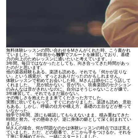
無料体験レッスンの問い合わせをMさんがくれた時、こう書かれ
ていました。「3年前から
独学
で
フルートを練習しており、基礎
力の向上のためレッスンに通いたいと考えています。」
3年間。毎日ではなかったとしても、向き合ってきた時間があっ
たのだと思います。
他の楽器経験もある。楽譜も読める。それでも「
何かが足りな
い
」という感覚が、ずっとおありだったのかもしれません。
体験レッスンで初めてお会いした時、Mさんは静かにこう話して
くれました。「
息が続かない
。
音が汚い
。吹奏楽団のセクション
のみんなは音がきれいなのに、自分はそうじゃないことが嫌で。
3年練習して、それでもまだ届かない。
その
悔しさ
を抱えたまま来てくださった方でした。
実際に吹いてもらって、すぐにわかりました。楽譜も読め、意欲
もある。しかし、呼吸の仕方や構え方、基礎の土台などが整って
いなかった。
独学で3年間、
誰にも確認してもらえないまま
、積み重ねてきた
時間と努力。その懸命さが、逆に身体の癖として深く刻まれてい
ました。
Mさんの場合、何が問題なのかは体験レッスンの時点でほぼ見え
ていました。ただ、どの順番で、どこから手をつけるか。それを
丁寧に見極めてから、一緒にスタートしました。