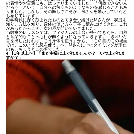
の表情やお言葉にも、はっきり出ていました。「何故できないん
だろう」という、自分への
苛立ち
のようなものを感じることもあ
りました。しかし、その
悔しさ
こそが、Mさんを動かしていたと
も感じています。
独学時代に深く刻まれたものと向き合い続けたMさんが、
状態
を
知り、
方法
を知り、身体の使い方を
丁寧に積み上げてきた
。これ
があったからこそ、次の扉が開いていきました。
当教室のレッスンでは、フィジカルの土台が整ってきたら、自然
と
音楽的なこと
へも目が向くようになっていきます。「きれいな
音を出したければ、こう身体を使う」から、「この曲のこの場面
では、このような息を使う」へ。Mさんにそのタイミングが来た
のも、ちょうどこの頃でした。
4.【1年以上〜】「まだ中級に上がれませんか？ いつ上がれま
すか？」