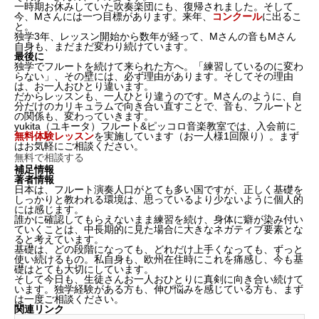
一時期お休みしていた吹奏楽団にも、復帰されました。そして
今、Mさんには一つ目標があります。来年、
コンクール
に出るこ
と。
独学3年、レッスン開始から数年が経って、Mさんの音もMさん
自身も、まだまだ変わり続けています。
最後に
独学でフルートを続けて来られた方へ。「練習しているのに変わ
らない」、その壁には、必ず理由があります。そしてその理由
は、お一人おひとり違います。
だからレッスンも、一人ひとり違うのです。Mさんのように、
自
分だけのカリキュラム
で向き合い直すことで、音も、フルートと
の関係も、変わっていきます。
yukita（ユキータ）フルート&ピッコロ音楽教室では、入会前に
無料体験レッスン
を実施しています（お一人様1回限り）。まず
はお気軽にご相談ください。
無料で相談する
補足情報
著者情報
日本は、フルート演奏人口がとても多い国ですが、正しく基礎を
しっかりと教われる環境は、思っているより少ないように個人的
には感じます。
誰かに確認してもらえないまま練習を続け、身体に癖が染み付い
ていくことは、中長期的に見た場合に大きなネガティブ要素とな
ると考えています。
基礎は、どの段階になっても、どれだけ上手くなっても、ずっと
使い続けるもの。私自身も、欧州在住時にこれを痛感し、今も基
礎はとても大切にしています。
そして今日も、生徒さんお一人おひとりに真剣に向き合い続けて
います。独学経験がある方も、伸び悩みを感じている方も、まず
は一度ご相談ください。
関連リンク