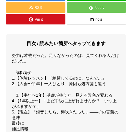
RSS
feedly
料金体系
Pin it
note
SCHOOL
教室紹介
よくあるご質問（FAQ）
目次 / 読みたい箇所へタップできます
最新情報（お知らせ）
努力は本物だった。足りなかったのは、見てくれる人だけ
だった。
アクセス情報
講師紹介
1.【体験レッスン】「練習してるのに、なんで…」
サイトマップ
2.【入会〜半年】一人ひとり、原因も処方箋も違う
3.【半年〜1年】基礎が整うと、見える景色が変わる
GALLERY
演奏紹介
4.【1年以上〜】「まだ中級に上がれませんか？ いつ上
がれますか？」
5.【現在】「録音したら、棒吹きだった」——その言葉の
演奏動画
意味
最後に
コンサート情報
補足情報