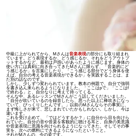
中級に上がられてから、Mさんは
音楽表現
の部分にも取り組まれ
ています。どう表現するか、どう感じるか、それをどうアウトプ
ットするかなど、最初は戸惑いがあったように感じます。身体の
使い方には真剣に向き合ってきたMさんに限らず、「音楽的にど
う感じるか」を言葉にしたり、「
こう感じる部分でどう身体を使
えば、自分の考える音楽表現ができるか
」を実践することは、ま
た別の話なのです。
しかし、少しずつ変わられています。教本の例題で、自分で強弱
を書き込ん来られるようになりました。「ここはpで」「ここはf
で終わる」と、自分なりに考えて持ってくる。
そんな中、あるレッスンでMさんがこう話してくださいました。
「自分が吹いているのを録音したら、思った以上に
棒吹き
になっ
ていて、びっくりしたんです。」以前のMさんならその事実に、
まず悔しさが来て、悲しまれていたかもしれない。しかし、今は
違います。
これを受け止めて、「ではどうするか？」に自分から目を向けら
れていた。自分の音や音楽を
客観的に聴ける耳
と、自身の
美意識
や
音楽表現
に意識を向けられるようになってきた。そしてその事
実を、次への燃料にできるようになったということ。
それがMさんの、今の姿です。