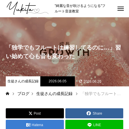
"綺麗な音が吹けるようになる"フ
ルート音楽教室
HOME
トップページ
ABOUT
講師紹介
「独学でもフルートは練習してるのに…」習
講師プロフィール
い始めて心も音も変わった
理念やスタイル
推薦者
生徒さんの成長記録
2026.06.05
2026.06.20
ブログ
生徒さんの成長記録
「独学でもフルートは練習してるのに…」習い始めて心も音も変わった
LESSON
レッスン紹介
カリキュラムの詳細
Post
Share
レッスン形式
Hatena
LINE