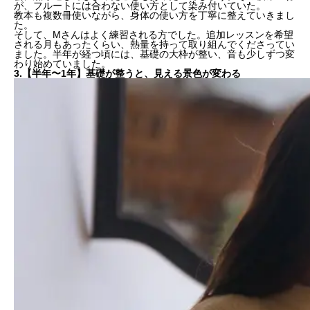
が、フルートには合わない使い方として染み付いていた。
教本も複数冊使いながら、身体の使い方を丁寧に整えていきまし
た。
そして、Mさんはよく練習される方でした。追加レッスンを希望
される月もあったくらい、熱量を持って取り組んでくださってい
ました。半年が経つ頃には、
基礎
の大枠が整い、
音
も少しずつ変
わり始めていました。
3.【半年〜1年】基礎が整うと、見える景色が変わる