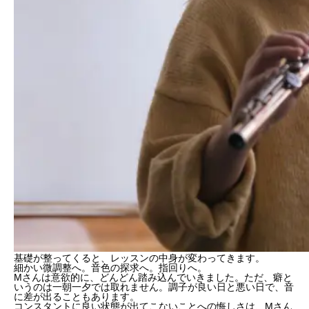
基礎が整ってくると、レッスンの中身が変わってきます。
細かい
微調整
へ。
音色の探求
へ。
指回り
へ。
Mさんは意欲的に、どんどん踏み込んでいきました。ただ、癖と
いうのは一朝一夕では取れません。調子が良い日と悪い日で、音
に差が出ることもあります。
コンスタントに良い状態が出てこないことへの悔しさは、Mさん