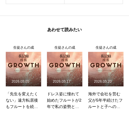
あわせて読みたい
生徒さんの成
生徒さんの成
生徒さんの成
長記録
長記録
長記録
2026.05.17
2026.05.20
2026.06.03
ドレス姿に憧れて
海外で会社を営む
部下の「仕事より
始めたフルートが2
父が5年半続けたフ
自分の時間」がフ
年で私の姿勢と心
ルートと子への約
ルートに向かうき
を変えてくれた
束
っかけに