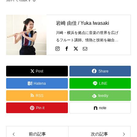
両方を兼ねるのがあなた自身となり
ます。フルートを独学で学...
岩崎 由佳 / Yuka Iwasaki
川崎・横浜を拠点に音楽の世界を広げ
るフルート講師。情熱と技術を融合
し、個々の才能を最大限に引き出しま
す。あなたの演奏が輝く瞬間を、今か
ら一緒に創造しましょう。
Post
Share
Hatena
LINE
RSS
feedly
Pin it
note
前の記事
次の記事